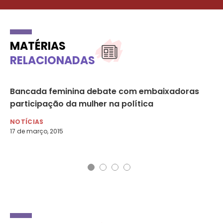
MATÉRIAS
RELACIONADAS
Bancada feminina debate com embaixadoras
O 
participação da mulher na política
NO
4 d
NOTÍCIAS
17 de março, 2015