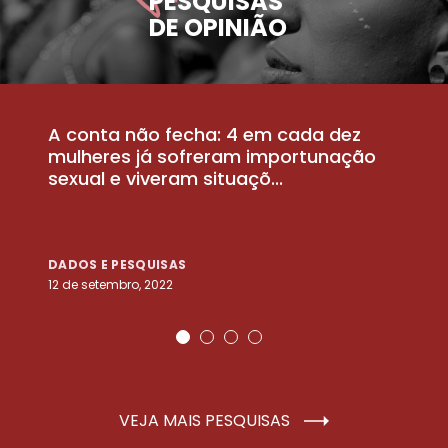
PESQUISAS
DE OPINIÃO
A conta não fecha: 4 em cada dez
P
la
mulheres já sofreram importunação
a
sexual e viveram situaçõ...
m
DADOS E PESQUISAS
D
12 de setembro, 2022
25
VEJA MAIS PESQUISAS