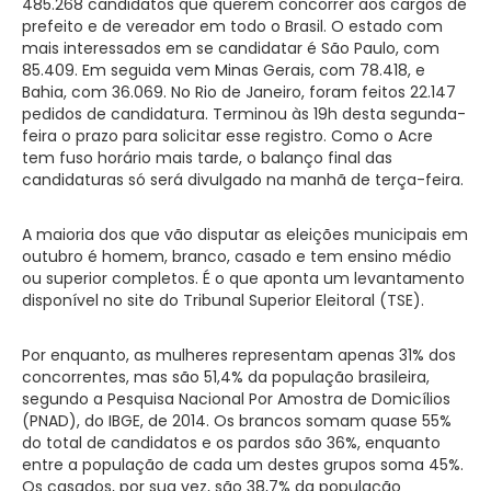
485.268 candidatos que querem concorrer aos cargos de
prefeito e de vereador em todo o Brasil. O estado com
mais interessados em se candidatar é São Paulo, com
85.409. Em seguida vem Minas Gerais, com 78.418, e
Bahia, com 36.069. No Rio de Janeiro, foram feitos 22.147
pedidos de candidatura. Terminou às 19h desta segunda-
feira o prazo para solicitar esse registro. Como o Acre
tem fuso horário mais tarde, o balanço final das
candidaturas só será divulgado na manhã de terça-feira.
A maioria dos que vão disputar as eleições municipais em
outubro é homem, branco, casado e tem ensino médio
ou superior completos. É o que aponta um levantamento
disponível no site do Tribunal Superior Eleitoral (TSE).
Por enquanto, as mulheres representam apenas 31% dos
concorrentes, mas são 51,4% da população brasileira,
segundo a Pesquisa Nacional Por Amostra de Domicílios
(PNAD), do IBGE, de 2014. Os brancos somam quase 55%
do total de candidatos e os pardos são 36%, enquanto
entre a população de cada um destes grupos soma 45%.
Os casados, por sua vez, são 38,7% da população