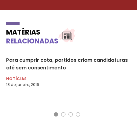
MATÉRIAS
RELACIONADAS
Para cumprir cota, partidos criam candidaturas
Ve
s
até sem consentimento
br
em
NOTÍCIAS
ag
18 de janeiro, 2016
NO
24 