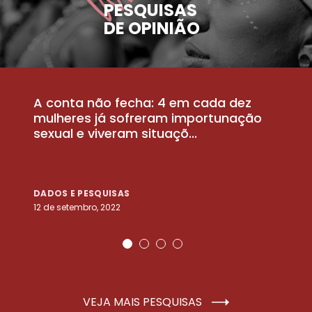
PESQUISAS
DE OPINIÃO
A conta não fecha: 4 em cada dez
P
la
mulheres já sofreram importunação
a
sexual e viveram situaçõ...
m
DADOS E PESQUISAS
D
12 de setembro, 2022
25
VEJA MAIS PESQUISAS