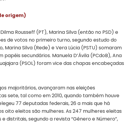
 de origem)
 Dilma Rousseff (PT), Marina Silva (então no PSD) e
s de votos no primeiro turno, segundo estudo do
o, Marina Silva (Rede) e Vera Lúcia (PSTU) somaram
am papéis secundários. Manuela D’Ávila (PCdoB), Ana
 Guajajara (PSOL) foram vice das chapas encabeçadas
os majoritários, avançaram nas eleições
eitas sete, tal como em 2010, quando também houve
 elegeu 77 deputadas federais, 26 a mais que há
os oito eleitos são mulheres. As 247 mulheres eleitas
 e distritais, segundo a revista “Gênero e Número”,