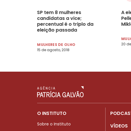
SP tem 8 mulheres
A el
candidatas a vice;
Pel
percentual é o triplo da
Mik
eleição passada
MULH
20 de
MULHERES DE OLHO
15 de agosto, 2018
O INSTITUTO
PODCAS
Sobre o Instituto
VÍDEOS