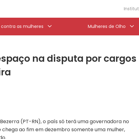
Institu
a contra as mulheres
Mulheres de Olho
spaço na disputa por cargos
ira
 Bezerra (PT-RN), o país só terá uma governadora no
ue chega ao fim em dezembro somente uma mulher,
do.