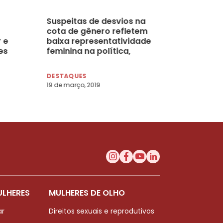
Suspeitas de desvios na
cota de gênero refletem
 e
baixa representatividade
es
feminina na política,
apontam especialistas
DESTAQUES
19 de março, 2019
ULHERES
MULHERES DE OLHO
ar
Direitos sexuais e reprodutivos