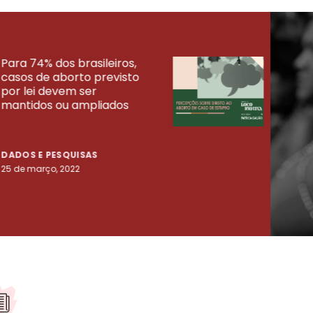
Para 74% dos brasileiros,
30% 
casos de aborto previsto
fora
UISAS
por lei devem ser
mort
mantidos ou ampliados
uma 
tenta
DADOS E PESQUISAS
DADO
25 de março, 2022
23 de