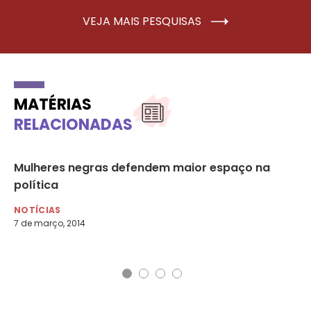
VEJA MAIS PESQUISAS
MATÉRIAS
RELACIONADAS
s’
Mulheres negras defendem maior espaço na
Co
política
Ma
NOTÍCIAS
MU
7 de março, 2014
17 