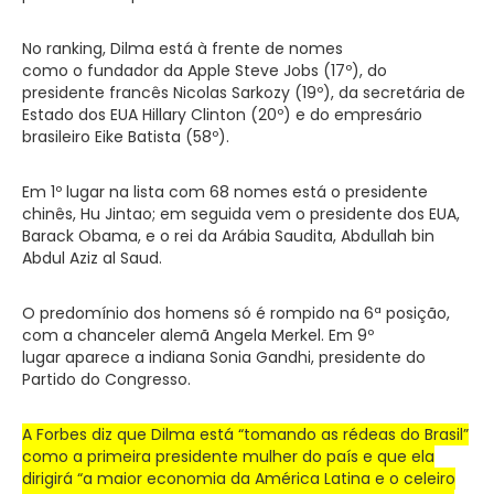
No ranking, Dilma está à frente de nomes
como o fundador da Apple Steve Jobs (17º), do
presidente francês Nicolas Sarkozy (19º), da secretária de
Estado dos EUA Hillary Clinton (20º) e do empresário
brasileiro Eike Batista (58º).
Em 1º lugar na lista com 68 nomes está o presidente
chinês, Hu Jintao; em seguida vem o presidente dos EUA,
Barack Obama, e o rei da Arábia Saudita, Abdullah bin
Abdul Aziz al Saud.
O predomínio dos homens só é rompido na 6ª posição,
com a chanceler alemã Angela Merkel. Em 9º
lugar aparece a indiana Sonia Gandhi, presidente do
Partido do Congresso.
A Forbes diz que Dilma está “tomando as rédeas do Brasil”
como a primeira presidente mulher do país e que ela
dirigirá “a maior economia da América Latina e o celeiro