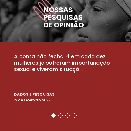
NOSSAS
PESQUISAS
DE OPINIÃO
A conta não fecha: 4 em cada dez
P
la
mulheres já sofreram importunação
a
sexual e viveram situaçõ...
m
DADOS E PESQUISAS
D
12 de setembro, 2022
25