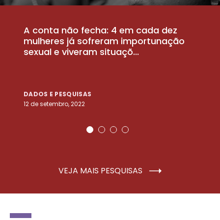
A conta não fecha: 4 em cada dez
P
la
mulheres já sofreram importunação
a
sexual e viveram situaçõ...
m
DADOS E PESQUISAS
D
12 de setembro, 2022
25
VEJA MAIS PESQUISAS