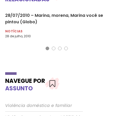
ssa
28/07/2010 – Marina, morena, Marina você se
03
pintou (Globo)
bo
NOTÍCIAS
NO
28 de julho, 2010
3 d
NAVEGUE POR
ASSUNTO
Violência doméstica e familiar