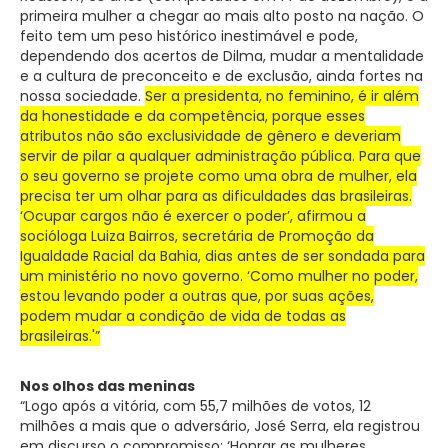
primeira mulher a chegar ao mais alto posto na nação. O
feito tem um peso histórico inestimável e pode,
dependendo dos acertos de Dilma, mudar a mentalidade
e a cultura de preconceito e de exclusão, ainda fortes na
nossa sociedade.
Ser a presidenta, no feminino, é ir além
da honestidade e da competência, porque esses
atributos não são exclusividade de gênero e deveriam
servir de pilar a qualquer administração pública.
Para que
o seu governo se projete como uma
obra de mulher, ela
precisa ter um olhar para as dificuldades das brasileiras.
‘Ocupar cargos não é exercer o poder’, afirmou a
socióloga Luiza Bairros, secretária de Promoção da
Igualdade Racial da Bahia, dias antes de ser sondada para
um ministério no novo governo. ‘Como mulher no poder,
estou levando poder a outras que, por suas ações,
podem mudar a condição de vida de todas as
brasileiras.'”
Nos olhos das meninas
“Logo após a vitória, com 55,7 milhões de votos, 12
milhões a mais que o adversário, José Serra, ela registrou
em discurso o compromisso: ‘Honrar as mulheres