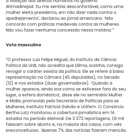
a violação dos direitos humanos no governo
Ahmadinejad. ‘Eu me sentiria desconfortável, como uma
mulher eleita presidenta, em não dizer nada contra o
apedrejamento’, declarou ao jornal americano. ‘Não
concordo com práticas medievais contra as mulheres.
Não vou fazer nenhuma concessão nessa matéria.'”
Voto masculino
“O professor Luis Felipe Miguel, do Instituto de Ciência
Política da UnB, não acredita que Dilma, sozinha, consiga
revogar o caráter sexista da política. Ele se refere à baixa
representação na Câmara (45 deputadas), no Senado
(12) e nos estados (duas governadoras). ‘Quando a
mulher aparece, ainda soa como se estivesse fora do seu
lugar, a esfera doméstica’, disse ele no seminário Mulher
e Mídia, promovido pela Secretaria de Políticas para as
Mulheres, Instituto Patrícia Galvão e Unifem. O Consórcio
Bertha Lutz monitorou a cobertura jornalística em 14
estados no período eleitoral. De 3 372 reportagens, 1,6 mil
falavam sobre aborto e, na maioria dos casos, com viés
preconceituoso. ‘Apenas 7% das notícias fizeram menção