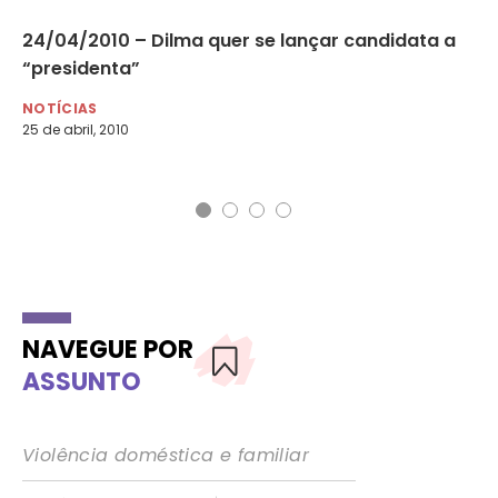
24/04/2010 – Dilma quer se lançar candidata a
02
“presidenta”
pr
NOTÍCIAS
NO
25 de abril, 2010
2 d
NAVEGUE POR
ASSUNTO
Violência doméstica e familiar