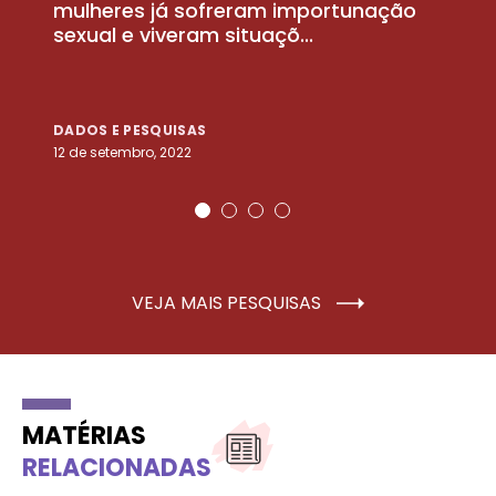
la
mulheres já sofreram importunação
a
sexual e viveram situaçõ...
m
DADOS E PESQUISAS
D
12 de setembro, 2022
25
VEJA MAIS PESQUISAS
MATÉRIAS
RELACIONADAS