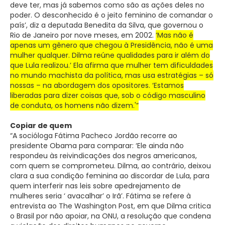
deve ter, mas já sabemos como são as ações deles no
poder. O desconhecido é o jeito feminino de comandar o
país’, diz a deputada Benedita da Silva, que governou o
Rio de Janeiro por nove meses, em 2002.
‘Mas não é
apenas um gênero que chegou à Presidência, não é uma
mulher qualquer. Dilma reúne qualidades para ir além do
que Lula realizou.’ Ela afirma que mulher tem dificuldades
no mundo machista da política, mas usa estratégias – só
nossas – na abordagem dos opositores. ‘Estamos
liberadas para dizer coisas que, sob o código masculino
de conduta, os homens não dizem.'”
Copiar de quem
“A socióloga Fátima Pacheco Jordão recorre ao
presidente Obama para comparar: ‘Ele ainda não
respondeu às reivindicações dos negros americanos,
com quem se comprometeu. Dilma, ao contrário, deixou
clara a sua condição feminina ao discordar de Lula, para
quem interferir nas leis sobre apedrejamento de
mulheres seria ‘ avacalhar’ o Irã’. Fátima se refere à
entrevista ao The Washington Post, em que Dilma critica
o Brasil por não apoiar, na ONU, a resolução que condena