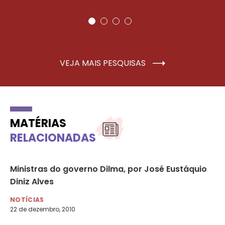
VEJA MAIS PESQUISAS
MATÉRIAS
RELACIONADAS
e
Ministras do governo Dilma, por José Eustáquio
01
Diniz Alves
Di
mu
NOTÍCIAS
22 de dezembro, 2010
NO
1 d