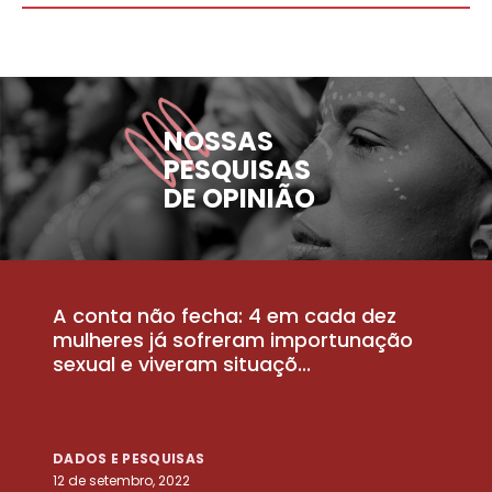
NOSSAS
PESQUISAS
DE OPINIÃO
A conta não fecha: 4 em cada dez
P
la
mulheres já sofreram importunação
a
sexual e viveram situaçõ...
m
DADOS E PESQUISAS
D
12 de setembro, 2022
25