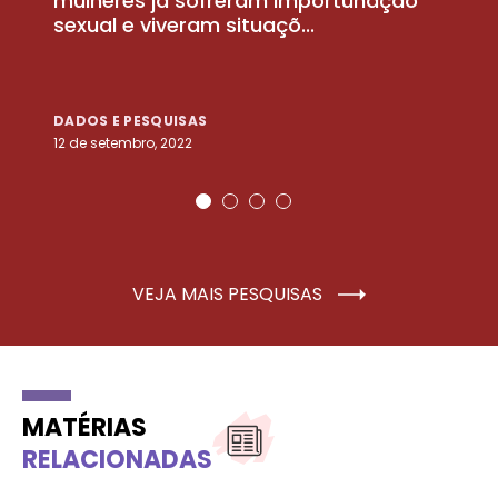
la
mulheres já sofreram importunação
a
sexual e viveram situaçõ...
m
DADOS E PESQUISAS
D
12 de setembro, 2022
25
VEJA MAIS PESQUISAS
MATÉRIAS
RELACIONADAS