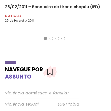
ca
25/02/2011 – Banqueira de tirar o chapéu (IED)
23
mu
NOTÍCIAS
25 de fevereiro, 2011
NO
23 
NAVEGUE POR
ASSUNTO
Violência doméstica e familiar
|
Violência sexual
LGBTIfobia