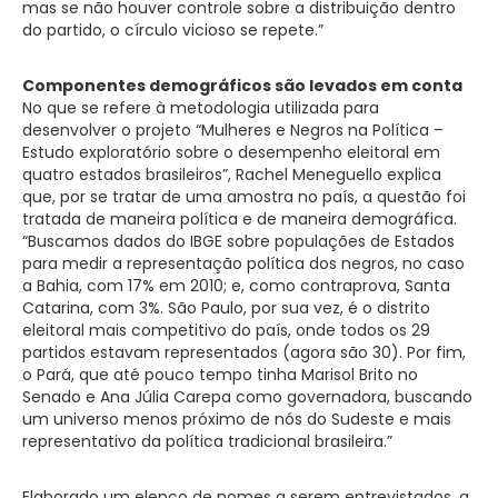
mas se não houver controle sobre a distribuição dentro
do partido, o círculo vicioso se repete.”
Componentes demográficos
são levados em conta
No que se refere à metodologia utilizada para
desenvolver o projeto “Mulheres e Negros na Política –
Estudo exploratório sobre o desempenho eleitoral em
quatro estados brasileiros”, Rachel Meneguello explica
que, por se tratar de uma amostra no país, a questão foi
tratada de maneira política e de maneira demográfica.
“Buscamos dados do IBGE sobre populações de Estados
para medir a representação política dos negros, no caso
a Bahia, com 17% em 2010; e, como contraprova, Santa
Catarina, com 3%. São Paulo, por sua vez, é o distrito
eleitoral mais competitivo do país, onde todos os 29
partidos estavam representados (agora são 30). Por fim,
o Pará, que até pouco tempo tinha Marisol Brito no
Senado e Ana Júlia Carepa como governadora, buscando
um universo menos próximo de nós do Sudeste e mais
representativo da política tradicional brasileira.”
Elaborado um elenco de nomes a serem entrevistados, a