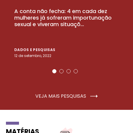
A conta não fecha: 4 em cada dez
P
la
mulheres já sofreram importunação
a
sexual e viveram situaçõ...
m
DADOS E PESQUISAS
D
12 de setembro, 2022
25
VEJA MAIS PESQUISAS
MATÉRIAS