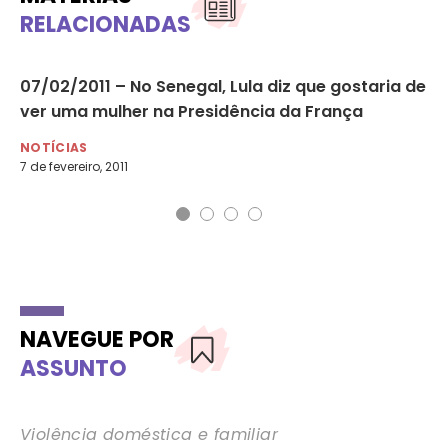
RELACIONADAS
 e
07/02/2011 – No Senegal, Lula diz que gostaria de
Pr
ver uma mulher na Presidência da França
co
NOTÍCIAS
NO
7 de fevereiro, 2011
28 
NAVEGUE POR
ASSUNTO
Violência doméstica e familiar