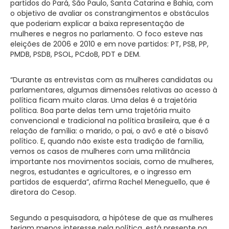
partidos do Pará, São Paulo, Santa Catarina e Bahia, com
o objetivo de avaliar os constrangimentos e obstáculos
que poderiam explicar a baixa representação de
mulheres e negros no parlamento. O foco esteve nas
eleições de 2006 e 2010 e em nove partidos: PT, PSB, PP,
PMDB, PSDB, PSOL, PCdoB, PDT e DEM.
“Durante as entrevistas com as mulheres candidatas ou
parlamentares, algumas dimensões relativas ao acesso à
política ficam muito claras. Uma delas é a trajetória
política. Boa parte delas tem uma trajetória muito
convencional e tradicional na política brasileira, que é a
relação de família: o marido, o pai, o avô e até o bisavô
político. E, quando não existe esta tradição de família,
vemos os casos de mulheres com uma militância
importante nos movimentos sociais, como de mulheres,
negros, estudantes e agricultores, e o ingresso em
partidos de esquerda”, afirma Rachel Meneguello, que é
diretora do Cesop.
Segundo a pesquisadora, a hipótese de que as mulheres
teriam menos interesse pela política, está presente na