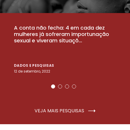
A conta não fecha: 4 em cada dez
P
la
mulheres já sofreram importunação
a
sexual e viveram situaçõ...
m
DADOS E PESQUISAS
D
12 de setembro, 2022
25
VEJA MAIS PESQUISAS