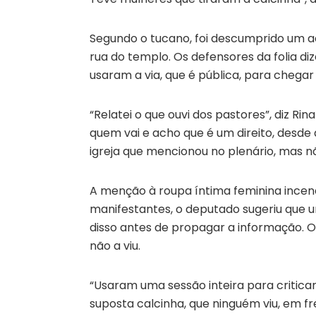
Segundo o tucano, foi descumprido um a
rua do templo. Os defensores da folia di
usaram a via, que é pública, para chega
“Relatei o que ouvi dos pastores”, diz Rin
quem vai e acho que é um direito, desde q
igreja que mencionou no plenário, mas n
A menção à roupa íntima feminina incend
manifestantes, o deputado sugeriu que um
disso antes de propagar a informação. O 
não a viu.
“Usaram uma sessão inteira para critic
suposta calcinha, que ninguém viu, em f