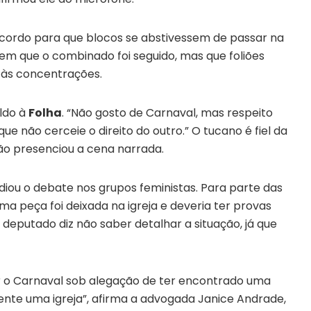
cordo para que blocos se abstivessem de passar na
zem que o combinado foi seguido, mas que foliões
r às concentrações.
aldo à
Folha
. “Não gosto de Carnaval, mas respeito
ue não cerceie o direito do outro.” O tucano é fiel da
ão presenciou a cena narrada.
iou o debate nos grupos feministas. Para parte das
a peça foi deixada na igreja e deveria ter provas
deputado diz não saber detalhar a situação, já que
ar o Carnaval sob alegação de ter encontrado uma
rente uma igreja”, afirma a advogada Janice Andrade,