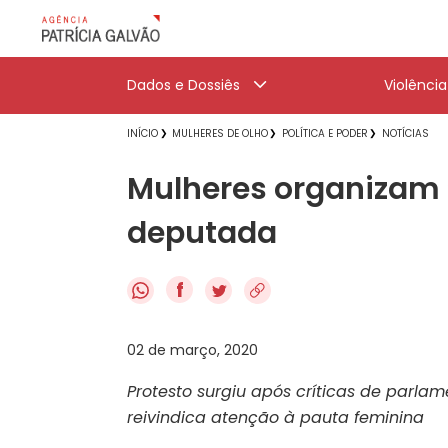
Dados e Dossiês
Violênci
INÍCIO
MULHERES DE OLHO
POLÍTICA E PODER
NOTÍCIAS
Mulheres organizam 
deputada
f
02 de março, 2020
Protesto surgiu após críticas de parla
reivindica atenção à pauta feminina