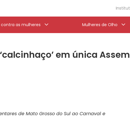
Institu
a contra as mulheres
Mulheres de Olho
‘calcinhaço’ em única Assem
mentares de Mato Grosso do Sul ao Carnaval e