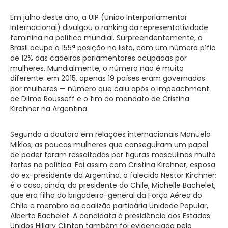
Em julho deste ano, a UIP (União Interparlamentar
Internacional) divulgou o ranking da representatividade
feminina na política mundial. Surpreendentemente, o
Brasil ocupa a 155ª posição na lista, com um número pífio
de 12% das cadeiras parlamentares ocupadas por
mulheres. Mundialmente, o número não é muito
diferente: em 2015, apenas 19 países eram governados
por mulheres — número que caiu após o impeachment
de Dilma Rousseff e o fim do mandato de Cristina
Kirchner na Argentina.
Segundo a doutora em relações internacionais Manuela
Miklos, as poucas mulheres que conseguiram um papel
de poder foram ressaltadas por figuras masculinas muito
fortes na política. Foi assim com Cristina Kirchner, esposa
do ex-presidente da Argentina, o falecido Nestor Kirchner;
é o caso, ainda, da presidente do Chile, Michelle Bachelet,
que era filha do brigadeiro-general da Força Aérea do
Chile e membro da coalizão partidária Unidade Popular,
Alberto Bachelet. A candidata à presidência dos Estados
Unidos Hillary Clinton também foi evidenciada pelo