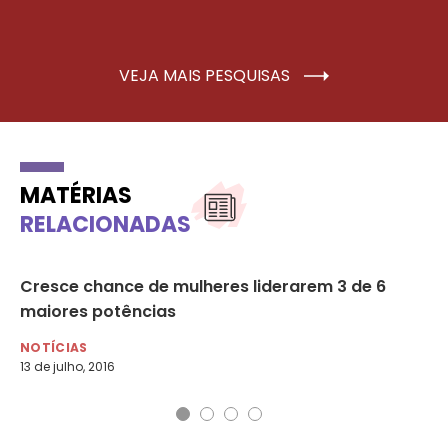
VEJA MAIS PESQUISAS
MATÉRIAS
RELACIONADAS
Cresce chance de mulheres liderarem 3 de 6
A 
maiores potências
do
NOTÍCIAS
NO
13 de julho, 2016
1 d