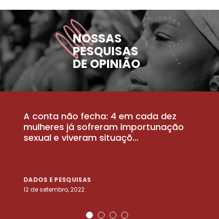
NOSSAS
PESQUISAS
DE OPINIÃO
A conta não fecha: 4 em cada dez
P
la
mulheres já sofreram importunação
a
sexual e viveram situaçõ...
m
DADOS E PESQUISAS
D
12 de setembro, 2022
25