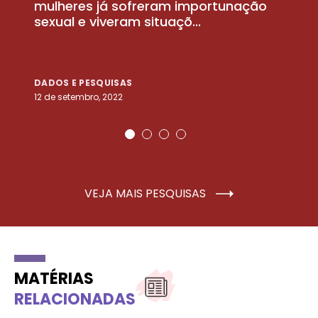
la
mulheres já sofreram importunação
a
sexual e viveram situaçõ...
m
DADOS E PESQUISAS
D
12 de setembro, 2022
25
VEJA MAIS PESQUISAS
MATÉRIAS
RELACIONADAS