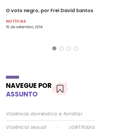
O voto negro, por Frei David Santos
Me
es
ca
NOTÍCIAS
15 de setembro, 2014
NO
9 d
NAVEGUE POR
ASSUNTO
Violência doméstica e familiar
|
Violência sexual
LGBTIfobia