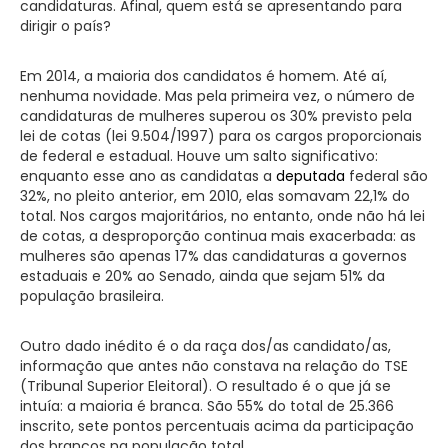
candidaturas. Afinal, quem está se apresentando para
dirigir o país?
Em 2014, a maioria dos candidatos é homem. Até aí,
nenhuma novidade. Mas pela primeira vez, o número de
candidaturas de mulheres superou os 30% previsto pela
lei de cotas (lei 9.504/1997) para os cargos proporcionais
de federal e estadual. Houve um salto significativo:
enquanto esse ano as candidatas a
deputada
federal são
32%, no pleito anterior, em 2010, elas somavam 22,1% do
total. Nos cargos majoritários, no entanto, onde não há lei
de cotas, a desproporção continua mais exacerbada: as
mulheres são apenas 17% das candidaturas a governos
estaduais e 20% ao Senado, ainda que sejam 51% da
população brasileira.
Outro dado inédito é o da raça dos/as candidato/as,
informação que antes não constava na relação do TSE
(Tribunal Superior Eleitoral). O resultado é o que já se
intuía: a maioria é branca. São 55% do total de 25.366
inscrito, sete pontos percentuais acima da participação
dos brancos na população total.