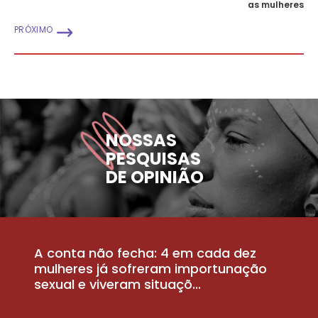
as mulheres
PRÓXIMO
NOSSAS
PESQUISAS
DE OPINIÃO
A conta não fecha: 4 em cada dez
P
la
mulheres já sofreram importunação
a
sexual e viveram situaçõ...
m