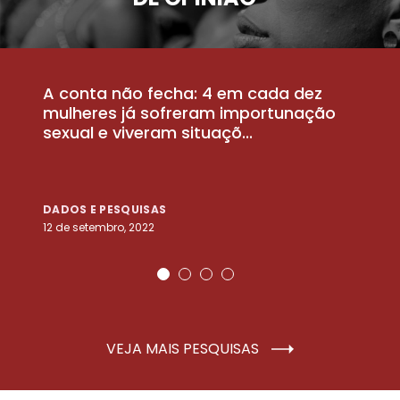
A conta não fecha: 4 em cada dez
P
la
mulheres já sofreram importunação
a
sexual e viveram situaçõ...
m
DADOS E PESQUISAS
D
12 de setembro, 2022
25
VEJA MAIS PESQUISAS