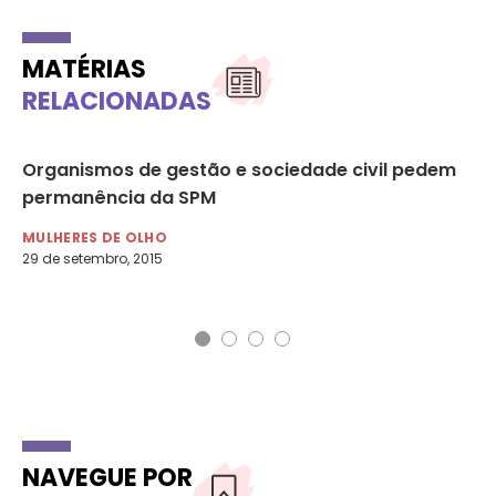
MATÉRIAS
RELACIONADAS
Organismos de gestão e sociedade civil pedem
“M
da
permanência da SPM
co
se
MULHERES DE OLHO
29 de setembro, 2015
MU
8 d
NAVEGUE POR