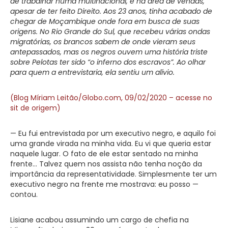
de trabalhar numa multinacional, e na área de vendas,
apesar de ter feito Direito. Aos 23 anos, tinha acabado de
chegar de Moçambique onde fora em busca de suas
origens. No Rio Grande do Sul, que recebeu várias ondas
migratórias, os brancos sabem de onde vieram seus
antepassados, mas os negros ouvem uma história triste
sobre Pelotas ter sido “o inferno dos escravos”. Ao olhar
para quem a entrevistaria, ela sentiu um alívio.
(Blog Míriam Leitão/Globo.com, 09/02/2020 – acesse no
sit de origem)
— Eu fui entrevistada por um executivo negro, e aquilo foi
uma grande virada na minha vida. Eu vi que queria estar
naquele lugar. O fato de ele estar sentado na minha
frente… Talvez quem nos assista não tenha noção da
importância da representatividade. Simplesmente ter um
executivo negro na frente me mostrava: eu posso —
contou.
Lisiane acabou assumindo um cargo de chefia na