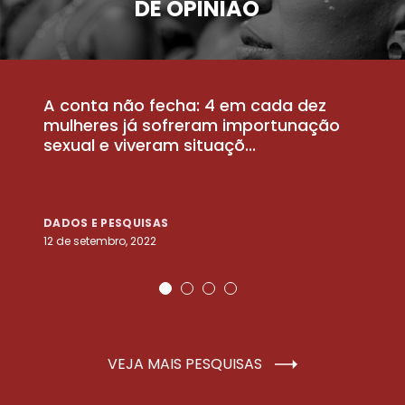
DE OPINIÃO
A conta não fecha: 4 em cada dez
P
la
mulheres já sofreram importunação
a
sexual e viveram situaçõ...
m
DADOS E PESQUISAS
D
12 de setembro, 2022
25
VEJA MAIS PESQUISAS