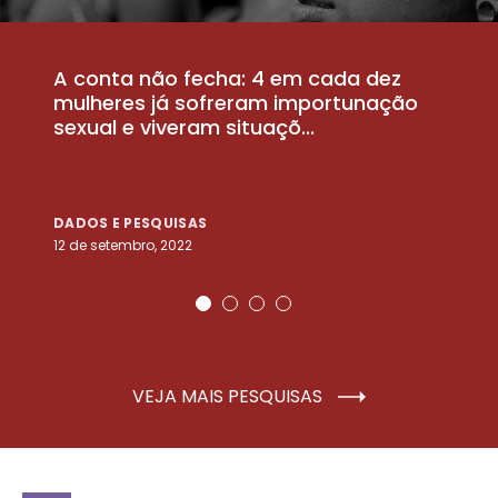
A conta não fecha: 4 em cada dez
P
la
mulheres já sofreram importunação
a
sexual e viveram situaçõ...
m
DADOS E PESQUISAS
D
12 de setembro, 2022
25
VEJA MAIS PESQUISAS