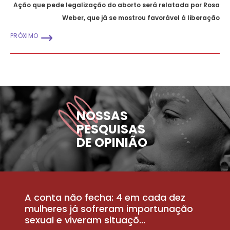
Ação que pede legalização do aborto será relatada por Rosa
Weber, que já se mostrou favorável à liberação
PRÓXIMO
NOSSAS
PESQUISAS
DE OPINIÃO
A conta não fecha: 4 em cada dez
P
la
mulheres já sofreram importunação
a
sexual e viveram situaçõ...
m