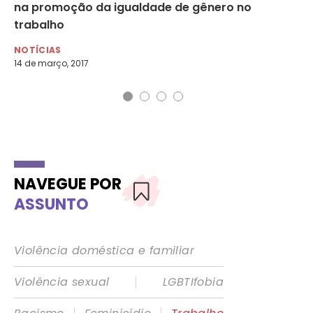
ar
na promoção da igualdade de gênero no
de
no
trabalho
NO
15 
NOTÍCIAS
14 de março, 2017
NAVEGUE POR
ASSUNTO
Violência doméstica e familiar
|
Violência sexual
LGBTIfobia