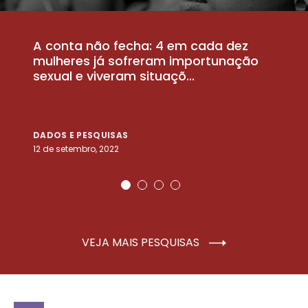
A conta não fecha: 4 em cada dez
P
la
mulheres já sofreram importunação
a
sexual e viveram situaçõ...
m
DADOS E PESQUISAS
D
12 de setembro, 2022
25
VEJA MAIS PESQUISAS