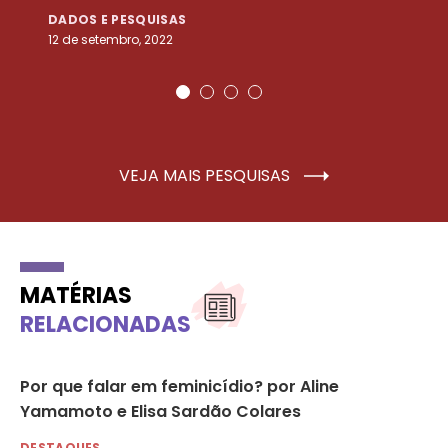
DADOS E PESQUISAS
D
12 de setembro, 2022
25
VEJA MAIS PESQUISAS
MATÉRIAS
RELACIONADAS
Por que falar em feminicídio? por Aline
In
Yamamoto e Elisa Sardão Colares
fe
DESTAQUES
DE