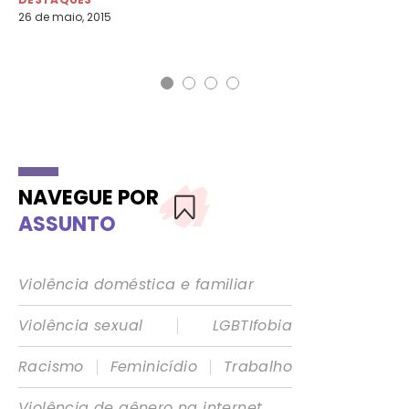
26 de maio, 2015
7 d
NAVEGUE POR
ASSUNTO
Violência doméstica e familiar
|
Violência sexual
LGBTIfobia
|
|
Racismo
Feminicídio
Trabalho
Violência de gênero na internet