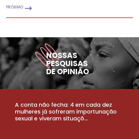
PRÓXIMO
NOSSAS
PESQUISAS
DE OPINIÃO
A conta não fecha: 4 em cada dez
P
la
mulheres já sofreram importunação
a
sexual e viveram situaçõ...
m