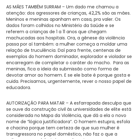
AS MÃES TAMBÉM SURRAM – Um dado me chamou a
atenção: dos agressores de crianças, 42,2% são as mães.
Meninos e meninas apanham em casa, pra valer. Os
dados foram colhidos no Ministério da Saúde e se
referem a crianças de 1 a 11 anos que chegam
machucadas aos hospitais. Ora, a gênese da violência
passa por aí também: a mulher começa a moldar uma
relação de truculência. Daí para frente, centenas de
exemplos do homem dominador, explorador e violador se
encarregam de completar o caráter do macho. Para as
meninas, fica a ideia da submissão como forma de
devotar amor ao homem. E se ele bate é porque gosta e
cuida. Precisamos, urgentemente, rever o nosso papel de
educadora.
AUTORIZAÇÃO PARA MATAR – A esfarrapada desculpa que
se ouve da construção civil às universidades de elite está
considerada no Mapa da Violência, que dá a ela o novo
nome de “lógica justificadora”. O homem estupra, esfola
e chacina porque tem certeza de que sua mulher é
transgressora no papel doméstico, não faz o que a