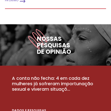
PRÓXIMO
NOSSAS
PESQUISAS
DE OPINIÃO
A conta não fecha: 4 em cada dez
P
la
mulheres já sofreram importunação
a
sexual e viveram situaçõ...
m
DADOS E PESQUISAS
D