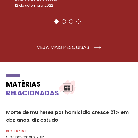
12 de setembro, 2022
25
VEJA MAIS PESQUISAS
MATÉRIAS
RELACIONADAS
re
Morte de mulheres por homicídio cresce 21% em
Br
dez anos, diz estudo
ca
NOTÍCIAS
NO
9 de novembro, 2015