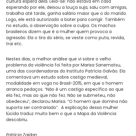
cultura espera dela. Leia-se: não estava em casa
esperando por ele, deixou a louça suja, saiu com amigas,
trabalha até tarde, ganha salário maior que o do marido.
Logo, ele está autorizado a bater para corrigir. Também
no estudo, a observação sobre a culpa. Os machos
brasileiros dizem que é a mulher quem provoca a
agressão. Ela o tira do sério, se veste como puta, revida,
trai etc.
Nestes dias, a melhor análise que vi sobre o velho
problema da violência foi feita por Marisa Sanematsu,
uma das coordenadoras do Instituto Patrícia Galvão. Ela
comentava um estudo sobre castigo medieval,
modalidade em voga no Brasil-2015, em que o homem
arranca pedaços. “Não é um castigo específico ao que
ela fez, mas ao que não fez. Não se submeteu, não
obedeceu”, declarou Marisa. “O homem que domina não
suporta ser contrariado”. A explicação dessa mulher
lúcida traduz muito bem o que o Mapa da Violência
descobriu.
Patrícia Zaidan