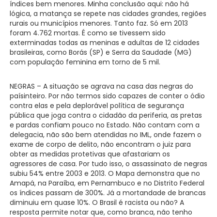
índices bem menores. Minha conclusão aqui: não há
lógica, a matança se repete nas cidades grandes, regiões
rurais ou municípios menores. Tanto faz. Só em 2013
foram 4.762 mortas. É como se tivessem sido
exterminadas todas as meninas e adultas de 12 cidades
brasileiras, como Borás (SP) e Serra da Saudade (MG)
com população feminina em torno de 5 mil.
NEGRAS – A situação se agrava na casa das negras do
paísinteiro. Por não termos sido capazes de conter o ódio
contra elas e pela deplorável política de segurança
pública que joga contra o cidadão da periferia, as pretas
e pardas confiam pouco no Estado. Não contam com a
delegacia, não são bem atendidas no IML, onde fazem o
exame de corpo de delito, não encontram o juiz para
obter as medidas protetivas que afastariam os
agressores de casa. Por tudo isso, o assassinato de negras
subiu 54% entre 2003 e 2013. O Mapa demonstra que no
Amapá, na Paraíba, em Pernambuco e no Distrito Federal
os índices passam de 300%. Já a mortandade de brancas
diminuiu em quase 10%. O Brasil é racista ou não? A
resposta permite notar que, como branca, não tenho