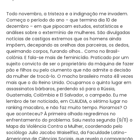
Todo novembro, a tristeza e a indignação me invadem.
Começa o período do ano – que termina dia 10 de
dezembro – em que pipocam estudos, estatísticas e
análises sobre o extermínio de mulheres. São divulgadas
notícias de castigos extremos que os homens ainda
impõem, decepando as orelhas das parceiras, os dedos,
queimando corpos, furando olhos… Como no Brasil-
colônia. E fala-se mais de feminicídio. Praticado por um
sujeito convicto de ser o proprietário da máquina de fazer
pão e filhos ou pelo ciumento que não admite a decisão
da mulher de trocá-lo. O macho brasileiro mata 48 vezes
mais que o do Reino Unido. Ocupamos o quinto lugar em
assassinatos bárbaros, perdendo só para a Rússia,
Guatemala, Colômbia e El Salvador, o campeão. Eu me
lembro de ter noticiado, em CLAUDIA, o sétimo lugar no
ranking macabro, e não faz muito tempo. Pioramos? O
que aconteceu? À primeira olhada regredimos no
enfrentamento do problema. Saiu nesta segunda (9/11) o
Mapa da Violência Contra a Mulher, coordenado pelo
sociólogo Julio Jacobo Waiselfisz, da Faculdade Latino-
Americana de Ciências Sociais, que revela a comparação