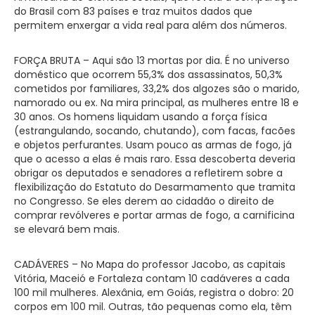
do Brasil com 83 países e traz muitos dados que
permitem enxergar a vida real para além dos números.
FORÇA BRUTA – Aqui são 13 mortas por dia. É no universo
doméstico que ocorrem 55,3% dos assassinatos, 50,3%
cometidos por familiares, 33,2% dos algozes são o marido,
namorado ou ex. Na mira principal, as mulheres entre 18 e
30 anos. Os homens liquidam usando a força física
(estrangulando, socando, chutando), com facas, facões
e objetos perfurantes. Usam pouco as armas de fogo, já
que o acesso a elas é mais raro. Essa descoberta deveria
obrigar os deputados e senadores a refletirem sobre a
flexibilização do Estatuto do Desarmamento que tramita
no Congresso. Se eles derem ao cidadão o direito de
comprar revólveres e portar armas de fogo, a carnificina
se elevará bem mais.
CADÁVERES – No Mapa do professor Jacobo, as capitais
Vitória, Maceió e Fortaleza contam 10 cadáveres a cada
100 mil mulheres. Alexânia, em Goiás, registra o dobro: 20
corpos em 100 mil. Outras, tão pequenas como ela, têm