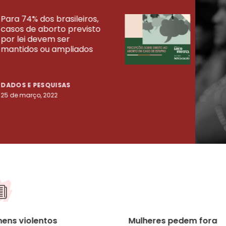
Para 74% dos brasileiros,
30% 
casos de aborto previsto
fora
UISAS
por lei devem ser
mort
mantidos ou ampliados
uma 
tenta
DADOS E PESQUISAS
DADO
25 de março, 2022
23 de
ens violentos
Mulheres pedem fora