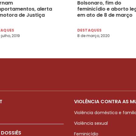
ernam
Bolsonaro, fim do
portamentos, alerta
feminicídio e aborto le
motora de Justiça
em ato de 8 de março
TAQUES
DESTAQUES
 julho, 2019
8 de março, 2020
T
VIOLÊNCIA CONTRA AS M
Violência doméstica e famili
Violência sexual
 DOSSIÊS
Feminicídio