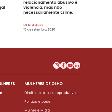
relacionamento abusivo é
gal
violência, mas não
necessariamente crime,
por Beatriz Accioly Lins,
Arielle Sagrillo Scarpati e
DESTAQUES
Silvia Chakian
15 de setembro, 2020
ULHERES
MULHERES DE OLHO
ar
Direitos sexuais e reprodutivos
Política e poder
Mulher e Mídia