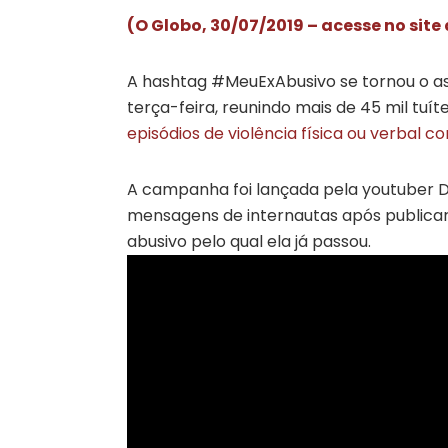
(O Globo, 30/07/2019 – acesse no site
A hashtag #MeuExAbusivo se tornou o as
terça-feira, reunindo mais de 45 mil tuí
episódios de violência física ou verbal
A campanha foi lançada pela youtuber D
mensagens de internautas após publica
abusivo pelo qual ela já passou.