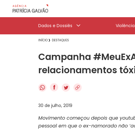
Dados e Dossiês
Violênci
INÍCIO
DESTAQUES
Campanha #MeuExAbus
relacionamentos tóx
f
30 de julho, 2019
Movimento começou depois que youtub
pessoal em que o ex-namorado não ‘ac