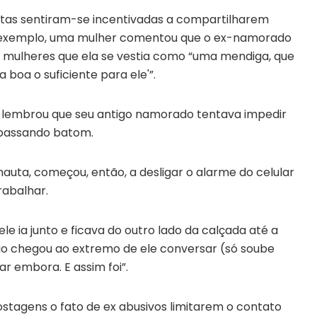
autas sentiram-se incentivadas a compartilharem
or exemplo, uma mulher comentou que o ex-namorado
s mulheres que ela se vestia como “uma mendiga, que
 boa o suficiente para ele'”.
lembrou que seu antigo namorado tentava impedir
o passando batom.
uta, começou, então, a desligar o alarme do celular
rabalhar.
ele ia junto e ficava do outro lado da calçada até a
ção chegou ao extremo de ele conversar (só soube
 embora. E assim foi”.
tagens o fato de ex abusivos limitarem o contato