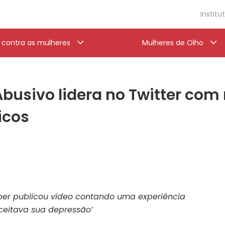
Institu
a contra as mulheres
Mulheres de Olho
ivo lidera no Twitter com r
icos
er publicou vídeo contando uma experiência
eitava sua depressão’