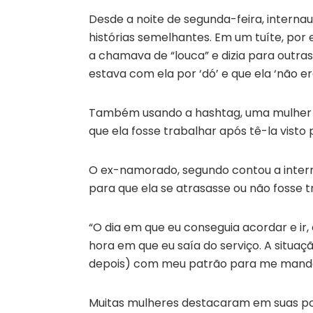
Desde a noite de segunda-feira, intern
histórias semelhantes. Em um tuíte, p
a chamava de “louca” e dizia para outra
estava com ela por ‘dó’ e que ela ‘não era
Também usando a hashtag, uma mulher 
que ela fosse trabalhar após tê-la vist
O ex-namorado, segundo contou a interna
para que ela se atrasasse ou não fosse t
“O dia em que eu conseguia acordar e ir, 
hora em que eu saía do serviço. A situa
depois) com meu patrão para me mandar
Muitas mulheres destacaram em suas pos