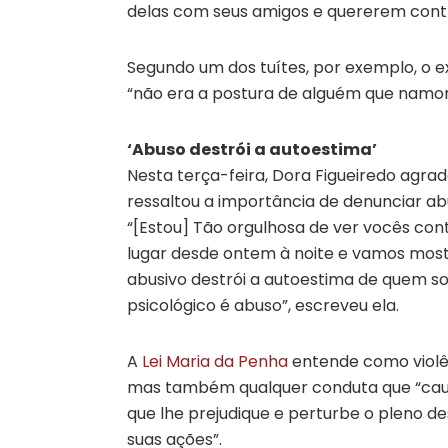
delas com seus amigos e quererem contr
Segundo um dos tuítes, por exemplo, o 
“não era a postura de alguém que namor
‘Abuso destrói a autoestima’
Nesta terça-feira, Dora Figueiredo agr
ressaltou a importância de denunciar ab
“[Estou] Tão orgulhosa de ver vocês con
lugar desde ontem à noite e vamos mos
abusivo destrói a autoestima de quem so
psicológico é abuso”, escreveu ela.
A
Lei Maria da Penha
entende como violên
mas também qualquer conduta que “caus
que lhe prejudique e perturbe o pleno d
suas ações”.