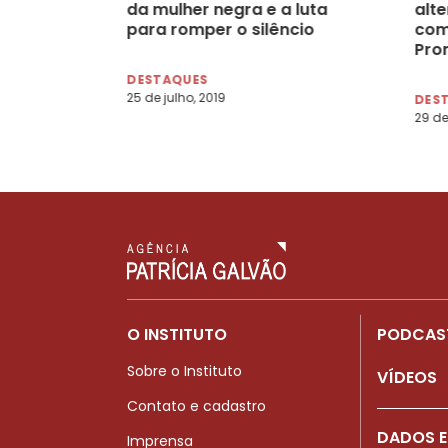
da mulher negra e a luta
alt
para romper o silêncio
com
Pro
DESTAQUES
25 de julho, 2019
DES
29 de
O INSTITUTO
PODCAS
Sobre o Instituto
VÍDEOS
Contato e cadastro
DADOS E
Imprensa