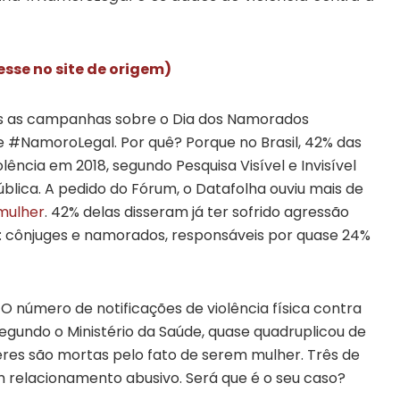
esse no site de origem)
as as campanhas sobre o Dia dos Namorados
#NamoroLegal. Por quê? Porque no Brasil, 42% das
ência em 2018, segundo Pesquisa Visível e Invisível
ública. A pedido do Fórum, o Datafolha ouviu mais de
 mulher
. 42% delas disseram já ter sofrido agressão
s: cônjuges e namorados, responsáveis por quase 24%
O número de notificações de violência física contra
egundo o Ministério da Saúde, quase quadruplicou de
lheres são mortas pelo fato de serem mulher. Três de
 relacionamento abusivo. Será que é o seu caso?