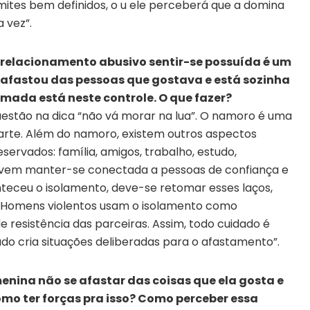
imites bem definidos, o u ele perceberá que a domina
a vez”.
relacionamento abusivo sentir-se possuída é um
e afastou das pessoas que gostava e está sozinha
mada está neste controle. O que fazer?
uestão na dica “não vá morar na lua”. O namoro é uma
arte. Além do namoro, existem outros aspectos
ervados: família, amigos, trabalho, estudo,
jovem manter-se conectada a pessoas de confiança e
nteceu o isolamento, deve-se retomar esses laços,
. Homens violentos usam o isolamento como
de resistência das parceiras. Assim, todo cuidado é
o cria situações deliberadas para o afastamento”.
nina não se afastar das coisas que ela gosta e
omo ter forças pra isso? Como perceber essa