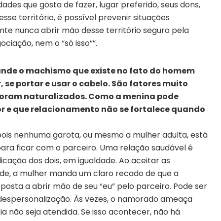
ades que gosta de fazer, lugar preferido, seus dons,
esse território, é possível prevenir situações
nte nunca abrir mão desse território seguro pela
ociação, nem o “só isso””.
ande o machismo que existe no fato do homem
, se portar e usar o cabelo. São fatores muito
 foram naturalizados. Como a menina pode
or e que relacionamento não se fortalece quando
pois nenhuma garota, ou mesmo a mulher adulta, está
ara ficar com o parceiro. Uma relação saudável é
cação dos dois, em igualdade. Ao aceitar as
ade, a mulher manda um claro recado de que a
sposta a abrir mão de seu “eu” pelo parceiro. Pode ser
 despersonalização. Às vezes, o namorado ameaça
a não seja atendida. Se isso acontecer, não há