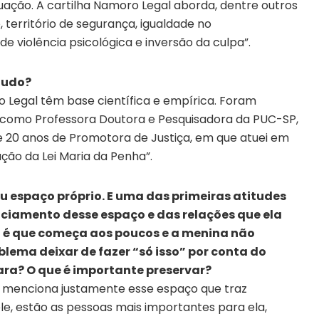
situação. A cartilha Namoro Legal aborda, dentre outros
 território de segurança, igualdade no
e violência psicológica e inversão da culpa”.
tudo?
o Legal têm base científica e empírica. Foram
como Professora Doutora e Pesquisadora da PUC-SP,
 20 anos de Promotora de Justiça, em que atuei em
ão da Lei Maria da Penha”.
eu espaço próprio. E uma das primeiras atitudes
nciamento desse espaço e das relações que ela
é que começa aos poucos e a menina não
lema deixar de fazer “só isso” por conta do
ra? O que é importante preservar?
 – menciona justamente esse espaço que traz
e, estão as pessoas mais importantes para ela,