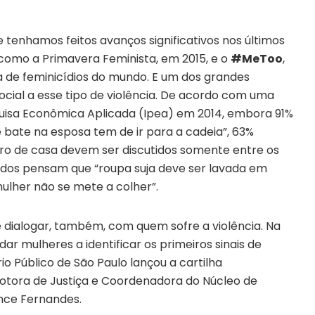
 tenhamos feitos avanços significativos nos últimos
mo a Primavera Feminista, em 2015, e o
#MeToo
,
a de feminicídios do mundo. E um dos grandes
cial a esse tipo de violência. De acordo com uma
squisa Econômica Aplicada (Ipea) em 2014, embora 91%
bate na esposa tem de ir para a cadeia”, 63%
ro de casa devem ser discutidos somente entre os
ados pensam que “roupa suja deve ser lavada em
ulher não se mete a colher”.
 dialogar, também, com quem sofre a violência. Na
dar mulheres a identificar os primeiros sinais de
ério Público de São Paulo lançou a cartilha
tora de Justiça e Coordenadora do Núcleo de
ance Fernandes.