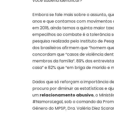
Você saberia identificar?
Embora se fale mais sobre o assunto, que
anos e que contamos com movimentos co
em 2018, ainda temos a quinta maior tax
empecilhos ao combate é a tolerância so
pesquisa realizada pelo Instituto de Pe
dos brasileiros afirmem que “homem que 
concordam que “casos de violência dent
membros da família”. 89% dos entrevist
casa” e 82% que “em briga de marido e m
Dados que só reforçam a importância de
procura por diminuir as estatísticas e aju
um
relacionamento abusivo
, o Minist
#NamoroLegal, sob o comando da Promo
Gênero do MPSP, Dra. Valéria Diez Scar