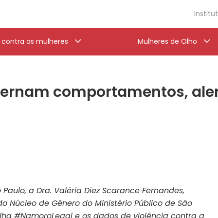
Institu
a contra as mulheres
Mulheres de Olho
ternam comportamentos, ale
 Paulo, a Dra. Valéria Diez Scarance Fernandes,
o Núcleo de Gênero do Ministério Público de São
ilha #NamoroLegal e os dados de violência contra a