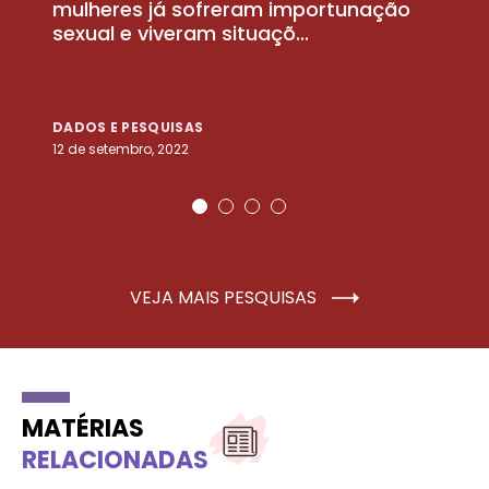
la
mulheres já sofreram importunação
a
sexual e viveram situaçõ...
m
DADOS E PESQUISAS
D
12 de setembro, 2022
25
VEJA MAIS PESQUISAS
MATÉRIAS
RELACIONADAS