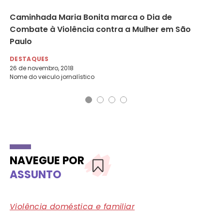
ão
Caminhada Maria Bonita marca o Dia de
Fr
s
Combate à Violência contra a Mulher em São
co
Paulo
DE
3 d
DESTAQUES
26 de novembro, 2018
Nome do veiculo jornalístico
NAVEGUE POR
ASSUNTO
Violência doméstica e familiar