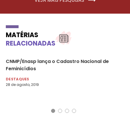
VEJA MAIS PESQUISAS
MATÉRIAS
RELACIONADAS
a
CNMP/Enasp lança o Cadastro Nacional de
Ca
s
Feminicídios
Co
Pa
DESTAQUES
28 de agosto, 2019
DE
26 
Nom