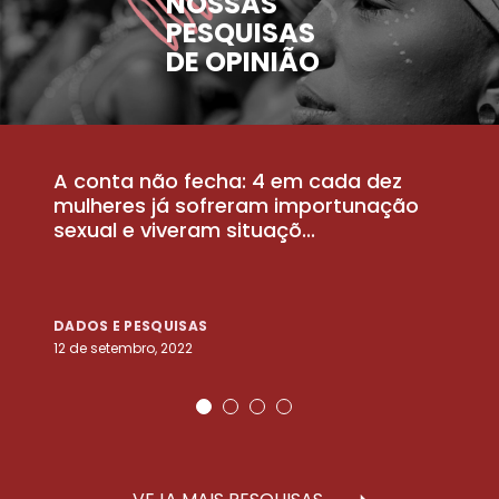
NOSSAS
PESQUISAS
DE OPINIÃO
A conta não fecha: 4 em cada dez
P
la
mulheres já sofreram importunação
a
sexual e viveram situaçõ...
m
DADOS E PESQUISAS
D
12 de setembro, 2022
25