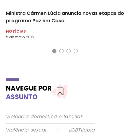
ão
Ministra Cármen Lúcia anuncia novas etapas do
Nú
s
programa Paz em Casa
fa
NOTÍCIAS
NO
5 de maio, 2015
12 
NAVEGUE POR
ASSUNTO
Violência doméstica e familiar
|
Violência sexual
LGBTIfobia