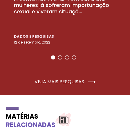
la
mulheres já sofreram importunação
a
sexual e viveram situaçõ...
m
DADOS E PESQUISAS
D
12 de setembro, 2022
25
VEJA MAIS PESQUISAS
MATÉRIAS
RELACIONADAS