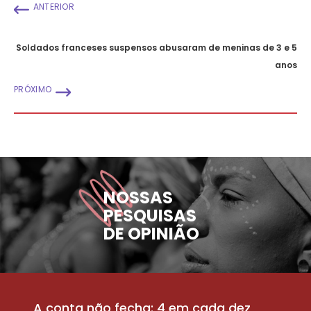
ANTERIOR
Soldados franceses suspensos abusaram de meninas de 3 e 5
anos
PRÓXIMO
NOSSAS
PESQUISAS
DE OPINIÃO
A conta não fecha: 4 em cada dez
P