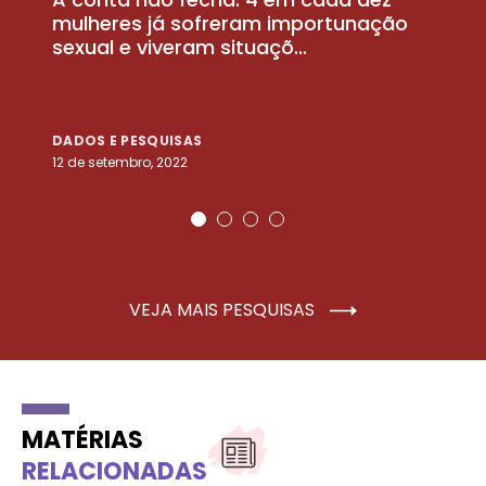
la
mulheres já sofreram importunação
a
sexual e viveram situaçõ...
m
DADOS E PESQUISAS
D
12 de setembro, 2022
25
VEJA MAIS PESQUISAS
MATÉRIAS
RELACIONADAS