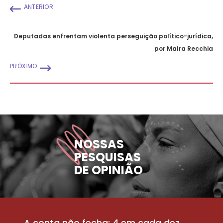
ANTERIOR
Deputadas enfrentam violenta perseguição político-jurídica,
por Maíra Recchia
PRÓXIMO
NOSSAS
PESQUISAS
DE OPINIÃO
A conta não fecha: 4 em cada dez
P