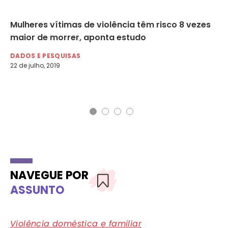
a
Mulheres vítimas de violência têm risco 8 vezes
Ca
s
maior de morrer, aponta estudo
Co
Pa
DADOS E PESQUISAS
22 de julho, 2019
DE
26 
Nom
NAVEGUE POR
ASSUNTO
Violência doméstica e familiar