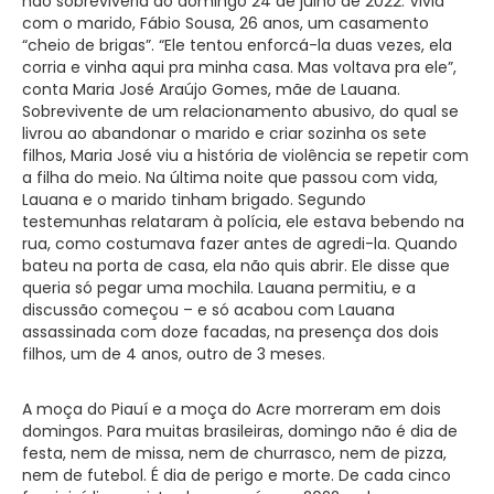
não sobreviveria ao domingo 24 de julho de 2022. Vivia
com o marido, Fábio Sousa, 26 anos, um casamento
“cheio de brigas”. “Ele tentou enforcá-la duas vezes, ela
corria e vinha aqui pra minha casa. Mas voltava pra ele”,
conta Maria José Araújo Gomes, mãe de Lauana.
Sobrevivente de um relacionamento abusivo, do qual se
livrou ao abandonar o marido e criar sozinha os sete
filhos, Maria José viu a história de violência se repetir com
a filha do meio. Na última noite que passou com vida,
Lauana e o marido tinham brigado. Segundo
testemunhas relataram à polícia, ele estava bebendo na
rua, como costumava fazer antes de agredi-la. Quando
bateu na porta de casa, ela não quis abrir. Ele disse que
queria só pegar uma mochila. Lauana permitiu, e a
discussão começou – e só acabou com Lauana
assassinada com doze facadas, na presença dos dois
filhos, um de 4 anos, outro de 3 meses.
A moça do Piauí e a moça do Acre morreram em dois
domingos. Para muitas brasileiras, domingo não é dia de
festa, nem de missa, nem de churrasco, nem de pizza,
nem de futebol. É dia de perigo e morte. De cada cinco