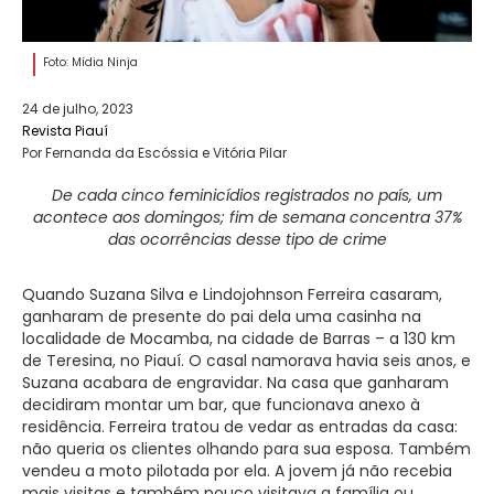
Foto: Mídia Ninja
24 de julho, 2023
Revista Piauí
Por Fernanda da Escóssia e Vitória Pilar
De cada cinco feminicídios registrados no país, um
acontece aos domingos; fim de semana concentra 37%
das ocorrências desse tipo de crime
Quando Suzana Silva e Lindojohnson Ferreira casaram,
ganharam de presente do pai dela uma casinha na
localidade de Mocamba, na cidade de Barras – a 130 km
de Teresina, no Piauí. O casal namorava havia seis anos, e
Suzana acabara de engravidar. Na casa que ganharam
decidiram montar um bar, que funcionava anexo à
residência. Ferreira tratou de vedar as entradas da casa:
não queria os clientes olhando para sua esposa. Também
vendeu a moto pilotada por ela. A jovem já não recebia
mais visitas e também pouco visitava a família ou