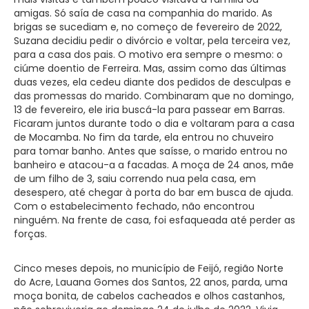
amigas. Só saía de casa na companhia do marido. As
brigas se sucediam e, no começo de fevereiro de 2022,
Suzana decidiu pedir o divórcio e voltar, pela terceira vez,
para a casa dos pais. O motivo era sempre o mesmo: o
ciúme doentio de Ferreira. Mas, assim como das últimas
duas vezes, ela cedeu diante dos pedidos de desculpas e
das promessas do marido. Combinaram que no domingo,
13 de fevereiro, ele iria buscá-la para passear em Barras.
Ficaram juntos durante todo o dia e voltaram para a casa
de Mocamba. No fim da tarde, ela entrou no chuveiro
para tomar banho. Antes que saísse, o marido entrou no
banheiro e atacou-a a facadas. A moça de 24 anos, mãe
de um filho de 3, saiu correndo nua pela casa, em
desespero, até chegar à porta do bar em busca de ajuda.
Com o estabelecimento fechado, não encontrou
ninguém. Na frente de casa, foi esfaqueada até perder as
forças.
Cinco meses depois, no município de Feijó, região Norte
do Acre, Lauana Gomes dos Santos, 22 anos, parda, uma
moça bonita, de cabelos cacheados e olhos castanhos,