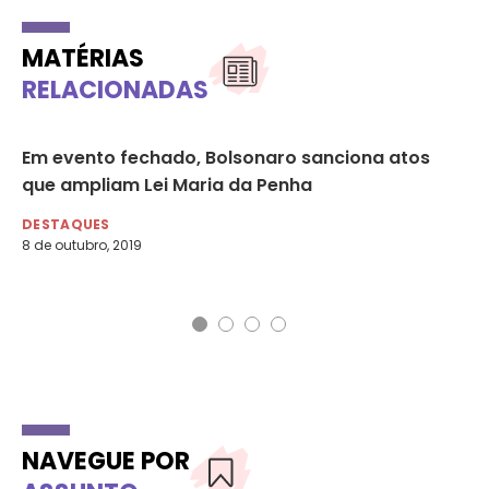
MATÉRIAS
RELACIONADAS
Em evento fechado, Bolsonaro sanciona atos
Es
que ampliam Lei Maria da Penha
de
m
DESTAQUES
8 de outubro, 2019
DE
6 
NAVEGUE POR