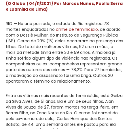
(O Globo | 04/11/2021 / Por Marcos Nunes, Paolla Serra
e Ludmilla de Lima)
RIO — No ano passado, o estado do Rio registrou 78
mortes enquadradas no
crime de feminicídio
, de acordo
com o Dossiê Mulher, do Instituto de Segurança Pública
(ISP). Cerca de 20% (15) delas ocorreram na presença dos
filhos. Do total de mulheres vítimas, 52 eram mães, e
mais da metade tinha entre 30 e 59 anos. A maioria já
tinha sofrido algum tipo de violência não registrada. Os
companheiros ou ex-companheiros representam grande
parte dos autores dos crimes — 78,2%. Para 27 homicidas,
a motivação do assassinato foi uma briga. Outros 20
apontaram o término do relacionamento.
Entre as vítimas mais recentes de feminicídio, está Geilza
da Silva Alves, de 51 anos. Ela e um de seus filhos, Alan
Alves de Souza, de 27, foram mortos na terça-feira, em
Barros Filho, na Zona Norte do Rio. O crime foi cometido
pelo ex-namorado dela, Carlos Henrique dos Santos
Batista, de 44. Uma semana antes ele postou para ela