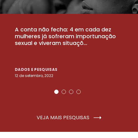
A conta não fecha: 4 em cada dez
P
la
mulheres já sofreram importunação
a
sexual e viveram situaçõ...
m
DADOS E PESQUISAS
D
12 de setembro, 2022
25
VEJA MAIS PESQUISAS