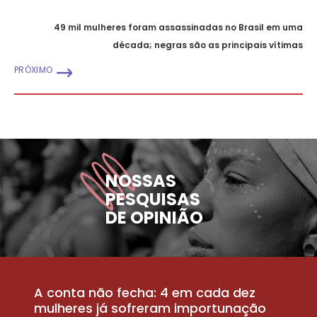
49 mil mulheres foram assassinadas no Brasil em uma
década; negras são as principais vítimas
PRÓXIMO
NOSSAS
PESQUISAS
DE OPINIÃO
A conta não fecha: 4 em cada dez
P
la
mulheres já sofreram importunação
a