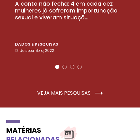
A conta não fecha: 4 em cada dez
P
la
mulheres já sofreram importunação
a
sexual e viveram situaçõ...
m
DADOS E PESQUISAS
D
12 de setembro, 2022
25
VEJA MAIS PESQUISAS
MATÉRIAS
RELACIONADAS