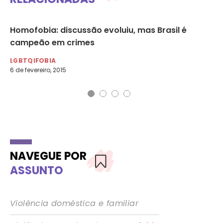
Homofobia: discussão evoluiu, mas Brasil é
Pa
campeão em crimes
ca
LGBTQIFOBIA
LG
6 de fevereiro, 2015
16 
NAVEGUE POR
ASSUNTO
Violência doméstica e familiar