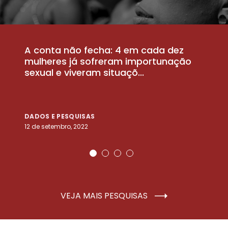
A conta não fecha: 4 em cada dez
P
la
mulheres já sofreram importunação
a
sexual e viveram situaçõ...
m
DADOS E PESQUISAS
D
12 de setembro, 2022
25
VEJA MAIS PESQUISAS