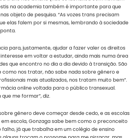
avestis na academia também é importante para que
nas objeto de pesquisa. “As vozes trans precisam
que elas falem por si mesmas, lembrando à sociedade
aponta.
 para, justamente, ajudar a fazer valer os direitos
 interesse em voltar a estudar, ainda mais numa área
es que encontro no dia a dia devido à transição. São
abe como nos tratar, não sabe nada sobre gênero e
ofissionais mais atualizados, nos tratam muito bem”.
ácia online voltada para o público transexual.
m que me formar”, diz.
o sobre gênero deve começar desde cedo, e as escolas
lar em escola, Gonzaga sabe bem como o preconceito
é falho, já que trabalha em um colégio de ensino
zes alguns trocam o pronome para me pirraçar, mas