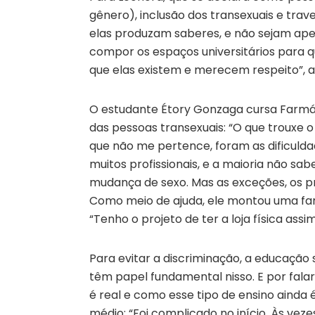
gênero), inclusão dos transexuais e tr
elas produzam saberes, e não sejam ape
compor os espaços universitários para 
que elas existem e merecem respeito”, 
O estudante Étory Gonzaga cursa Farmácia
das pessoas transexuais: “O que trouxe o
que não me pertence, foram as dificuldad
muitos profissionais, e a maioria não s
mudança de sexo. Mas as exceções, os pr
Como meio de ajuda, ele montou uma farm
“Tenho o projeto de ter a loja física assi
Para evitar a discriminação, a educaçã
têm papel fundamental nisso. E por fa
é real e como esse tipo de ensino ainda 
médio: “Foi complicado no início. Às ve