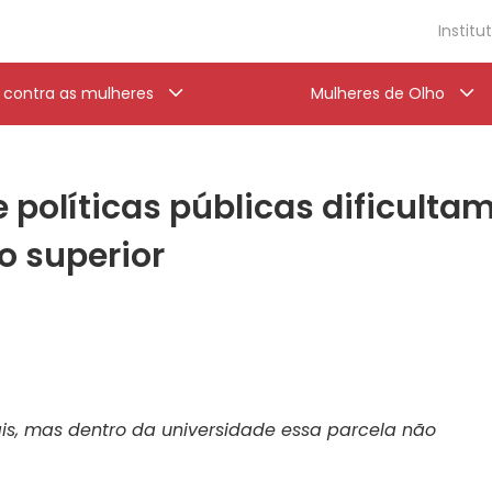
Institu
a contra as mulheres
Mulheres de Olho
e políticas públicas dificulta
o superior
s, mas dentro da universidade essa parcela não