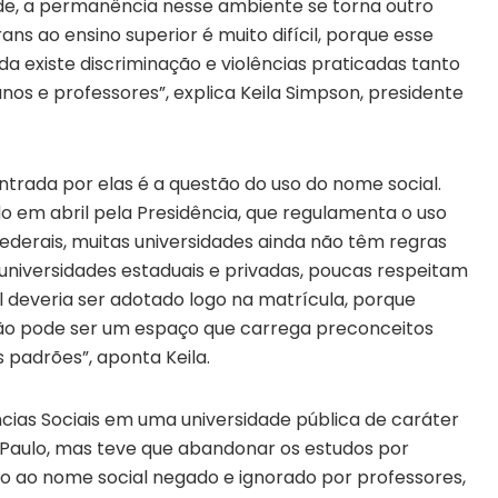
de, a permanência nesse ambiente se torna outro
ns ao ensino superior é muito difícil, porque esse
a existe discriminação e violências praticadas tanto
unos e professores”, explica Keila Simpson, presidente
ontrada por elas é a questão do uso do nome social.
o em abril pela Presidência, que regulamenta o uso
federais, muitas universidades ainda não têm regras
 universidades estaduais e privadas, poucas respeitam
l deveria ser adotado logo na matrícula, porque
 não pode ser um espaço que carrega preconceitos
padrões”, aponta Keila.
ncias Sociais em uma universidade pública de caráter
 Paulo, mas teve que abandonar os estudos por
ito ao nome social negado e ignorado por professores,