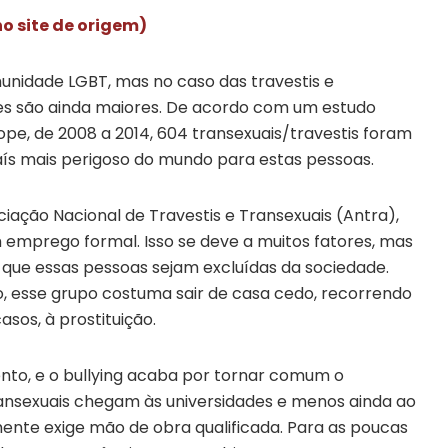
o site de origem)
munidade LGBT, mas no caso das travestis e
des são ainda maiores. De acordo com um estudo
pe, de 2008 a 2014, 604 transexuais/travestis foram
país mais perigoso do mundo para estas pessoas.
iação Nacional de Travestis e Transexuais (Antra),
m emprego formal. Isso se deve a muitos fatores, mas
 que essas pessoas sejam excluídas da sociedade.
so, esse grupo costuma sair de casa cedo, recorrendo
sos, à prostituição.
ento, e o bullying acaba por tornar comum o
ansexuais chegam às universidades e menos ainda ao
ente exige mão de obra qualificada. Para as poucas