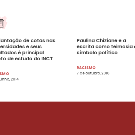
lantação de cotas nas
Paulina Chiziane e a
versidades e seus
escrita como teimosia 
ltados é principal
símbolo político
eto de estudo do INCT
nclusão no Ensino
RACISMO
erior
7 de outubro, 2016
ISMO
junho, 2014