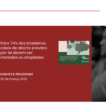
Para 74% dos brasileiros,
30% 
casos de aborto previsto
fora
UISAS
por lei devem ser
mort
mantidos ou ampliados
uma 
tenta
DADOS E PESQUISAS
DADO
25 de março, 2022
23 de