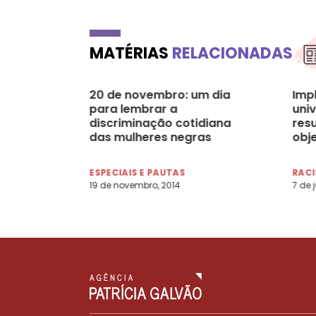
MATÉRIAS
RELACIONADAS
20 de novembro: um dia
Imp
para lembrar a
uni
discriminação cotidiana
resu
das mulheres negras
obj
de I
Sup
ESPECIAIS E PAUTAS
RAC
19 de novembro, 2014
7 de 