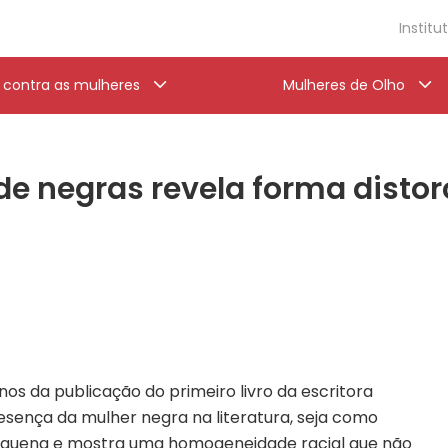
Institu
a contra as mulheres
Mulheres de Olho
 de negras revela forma distor
os da publicação do primeiro livro da escritora
resença da mulher negra na literatura, seja como
equena e mostra uma homogeneidade racial que não