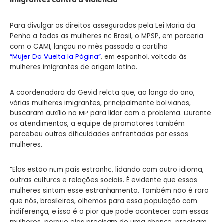
imigrantes contra a violência
Para divulgar os direitos assegurados pela Lei Maria da
Penha a todas as mulheres no Brasil, o MPSP, em parceria
com o CAMI, lançou no mês passado a cartilha
“Mujer Da Vuelta la Página”
, em espanhol, voltada às
mulheres imigrantes de origem latina.
A coordenadora do Gevid relata que, ao longo do ano,
várias mulheres imigrantes, principalmente bolivianas,
buscaram auxílio no MP para lidar com o problema. Durante
os atendimentos, a equipe de promotores também
percebeu outras dificuldades enfrentadas por essas
mulheres.
“Elas estão num país estranho, lidando com outro idioma,
outras culturas e relações sociais. É evidente que essas
mulheres sintam esse estranhamento. Também não é raro
que nós, brasileiros, olhemos para essa população com
indiferença, e isso é o pior que pode acontecer com essas
mulheres, porque elas precisam de uma chance, precisam