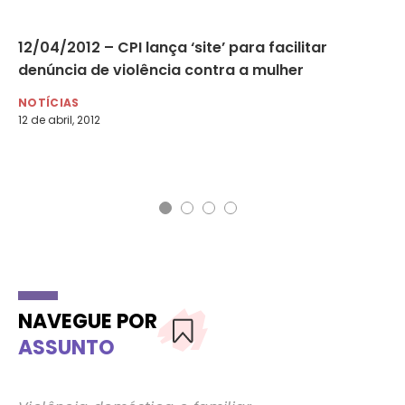
12/04/2012 – CPI lança ‘site’ para facilitar
Es
denúncia de violência contra a mulher
ex
NOTÍCIAS
NO
12 de abril, 2012
6 d
NAVEGUE POR
ASSUNTO