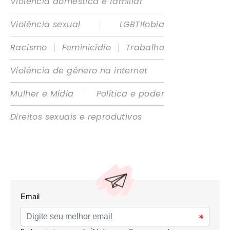
Violência doméstica e familiar
|
Violência sexual
LGBTIfobia
|
|
Racismo
Feminicídio
Trabalho
Violência de gênero na internet
|
Mulher e Mídia
Política e poder
Direitos sexuais e reprodutivos