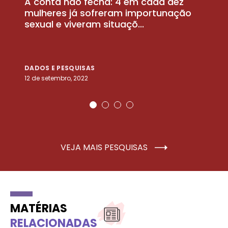
A conta não fecha: 4 em cada dez
P
la
mulheres já sofreram importunação
a
sexual e viveram situaçõ...
m
DADOS E PESQUISAS
D
12 de setembro, 2022
25
VEJA MAIS PESQUISAS
MATÉRIAS
RELACIONADAS