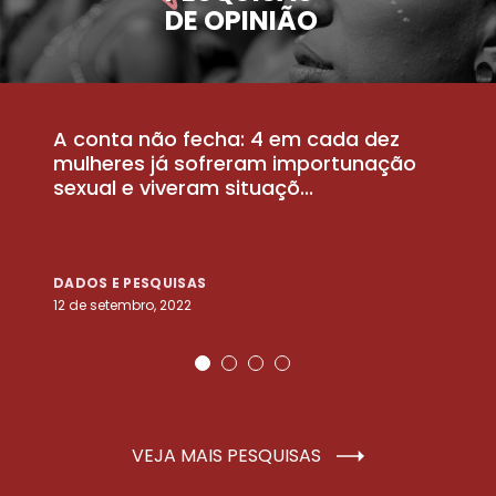
DE OPINIÃO
A conta não fecha: 4 em cada dez
P
la
mulheres já sofreram importunação
a
sexual e viveram situaçõ...
m
DADOS E PESQUISAS
D
12 de setembro, 2022
25
VEJA MAIS PESQUISAS