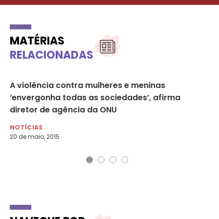
MATÉRIAS
RELACIONADAS
as
A violência contra mulheres e meninas
Pa
am
‘envergonha todas as sociedades’, afirma
es
diretor de agência da ONU
NO
26 
NOTÍCIAS
20 de maio, 2015