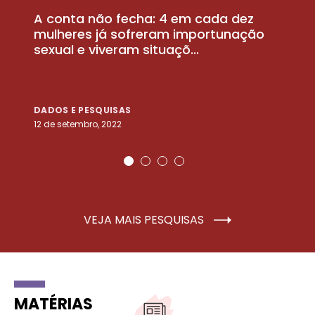
A conta não fecha: 4 em cada dez
P
la
mulheres já sofreram importunação
a
sexual e viveram situaçõ...
m
DADOS E PESQUISAS
D
12 de setembro, 2022
25
VEJA MAIS PESQUISAS
MATÉRIAS