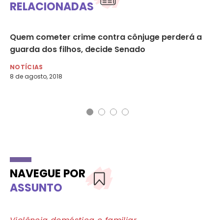
RELACIONADAS
Quem cometer crime contra cônjuge perderá a
Le
a
guarda dos filhos, decide Senado
nã
NOTÍCIAS
NO
8 de agosto, 2018
27 
NAVEGUE POR
ASSUNTO