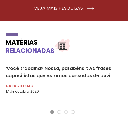
VEJA MAIS PESQUISAS
MATÉRIAS
RELACIONADAS
‘Você trabalha? Nossa, parabéns!’: As frases
CN
de
capacitistas que estamos cansadas de ouvir
as
CAPACITISMO
DE
17 de outubro, 2020
21 