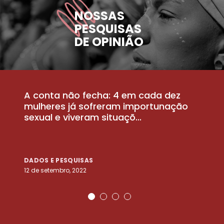
NOSSAS
PESQUISAS
DE OPINIÃO
A conta não fecha: 4 em cada dez
P
la
mulheres já sofreram importunação
a
sexual e viveram situaçõ...
m
DADOS E PESQUISAS
D
12 de setembro, 2022
25