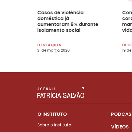
Casos de violência
Com
doméstica já
cor
aumentaram 9% durante
man
isolamento social
vid
tod
DESTAQUES
DES
31 de março, 2020
19 de
O INSTITUTO
PODCAS
Sobre o Instituto
VÍDEOS