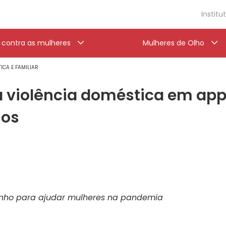
Institu
a contra as mulheres
Mulheres de Olho
ICA E FAMILIAR
a violência doméstica em ap
sos
unho para ajudar mulheres na pandemia