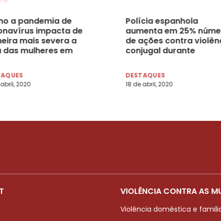
o a pandemia de
Polícia espanhola
onavírus impacta de
aumenta em 25% núme
eira mais severa a
de ações contra violên
a das mulheres em
conjugal durante
o o mundo
confinamento
TAQUES
DESTAQUES
 abril, 2020
18 de abril, 2020
T
VIOLÊNCIA CONTRA AS M
Violência doméstica e famili