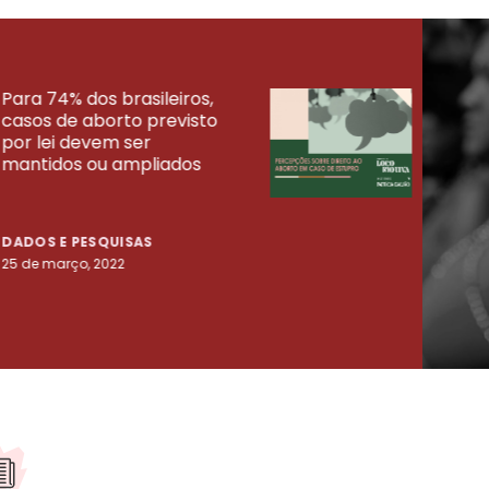
Para 74% dos brasileiros,
30% 
casos de aborto previsto
fora
UISAS
por lei devem ser
mort
mantidos ou ampliados
uma 
tenta
DADOS E PESQUISAS
DADO
25 de março, 2022
23 de