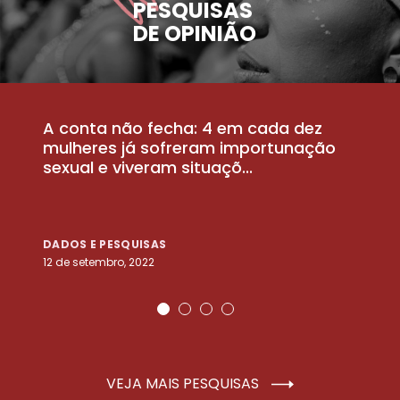
PESQUISAS
DE OPINIÃO
A conta não fecha: 4 em cada dez
P
la
mulheres já sofreram importunação
a
sexual e viveram situaçõ...
m
DADOS E PESQUISAS
D
12 de setembro, 2022
25
VEJA MAIS PESQUISAS