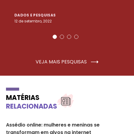
DADOS E PESQUISAS
D
12 de setembro, 2022
25
VEJA MAIS PESQUISAS
MATÉRIAS
RELACIONADAS
Assédio online: mulheres e meninas se
“N
transformam em alvos na internet
nu