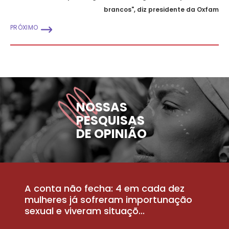
brancos", diz presidente da Oxfam
PRÓXIMO
NOSSAS
PESQUISAS
DE OPINIÃO
A conta não fecha: 4 em cada dez
P
la
mulheres já sofreram importunação
a
sexual e viveram situaçõ...
m