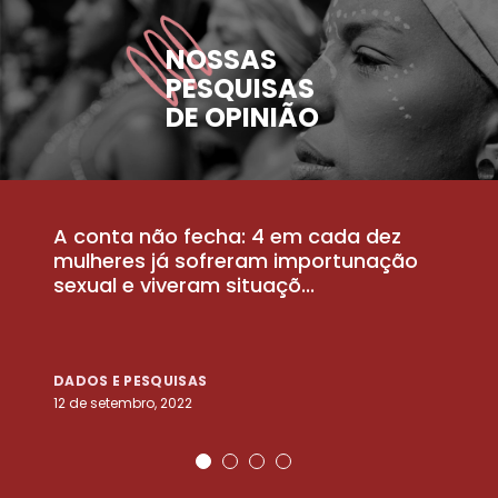
NOSSAS
PESQUISAS
DE OPINIÃO
A conta não fecha: 4 em cada dez
P
la
mulheres já sofreram importunação
a
sexual e viveram situaçõ...
m
DADOS E PESQUISAS
D
12 de setembro, 2022
25