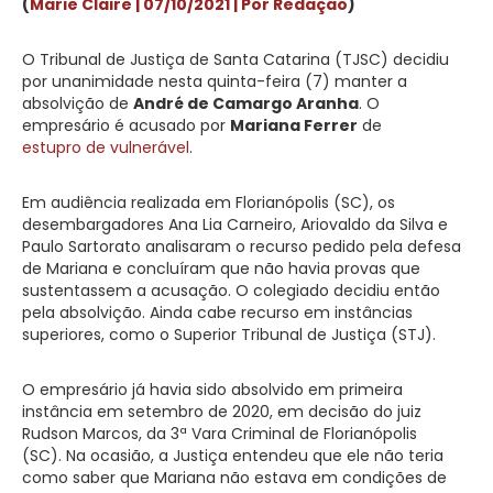
(
Marie Claire | 07/10/2021 | Por Redação
)
O Tribunal de Justiça de Santa Catarina (TJSC) decidiu
por unanimidade nesta quinta-feira (7) manter a
absolvição de
André de Camargo Aranha
. O
empresário é acusado por
Mariana Ferrer
de
estupro de vulnerável
.
Em audiência realizada em Florianópolis (SC), os
desembargadores Ana Lia Carneiro, Ariovaldo da Silva e
Paulo Sartorato analisaram o recurso pedido pela defesa
de Mariana e concluíram que não havia provas que
sustentassem a acusação. O colegiado decidiu então
pela absolvição. Ainda cabe recurso em instâncias
superiores, como o Superior Tribunal de Justiça (STJ).
O empresário já havia sido absolvido em primeira
instância em setembro de 2020, em decisão do juiz
Rudson Marcos, da 3ª Vara Criminal de Florianópolis
(SC). Na ocasião, a Justiça entendeu que ele não teria
como saber que Mariana não estava em condições de