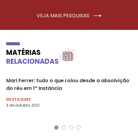
VEJA MAIS PESQUISAS
MATÉRIAS
RELACIONADAS
e
Mari Ferrer: tudo o que rolou desde a absolvição
Le
do réu em 1ª Instância
ví
DESTAQUES
DE
3 de outubro, 2021
27 