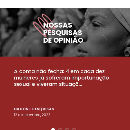
NOSSAS
PESQUISAS
DE OPINIÃO
A conta não fecha: 4 em cada dez
P
la
mulheres já sofreram importunação
a
sexual e viveram situaçõ...
m
DADOS E PESQUISAS
D
12 de setembro, 2022
25