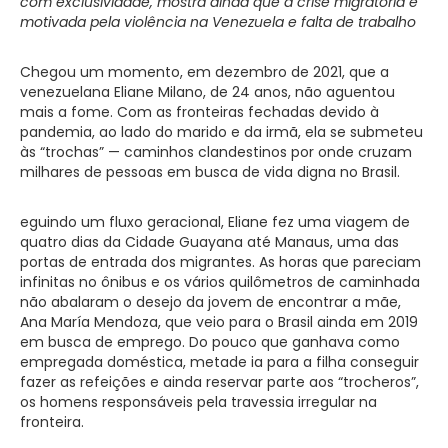
com exclusividade, mostra ainda que a crise migratória é
motivada pela violência na Venezuela e falta de trabalho
Chegou um momento, em dezembro de 2021, que a
venezuelana Eliane Milano, de 24 anos, não aguentou
mais a fome. Com as fronteiras fechadas devido à
pandemia, ao lado do marido e da irmã, ela se submeteu
às “trochas” — caminhos clandestinos por onde cruzam
milhares de pessoas em busca de vida digna no Brasil.
eguindo um fluxo geracional, Eliane fez uma viagem de
quatro dias da Cidade Guayana até Manaus, uma das
portas de entrada dos migrantes. As horas que pareciam
infinitas no ônibus e os vários quilômetros de caminhada
não abalaram o desejo da jovem de encontrar a mãe,
Ana María Mendoza, que veio para o Brasil ainda em 2019
em busca de emprego. Do pouco que ganhava como
empregada doméstica, metade ia para a filha conseguir
fazer as refeições e ainda reservar parte aos “trocheros”,
os homens responsáveis pela travessia irregular na
fronteira.