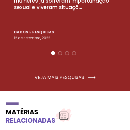
la
mulheres já sofreram importunação
a
sexual e viveram situaçõ...
m
DADOS E PESQUISAS
D
12 de setembro, 2022
25
VEJA MAIS PESQUISAS
MATÉRIAS
RELACIONADAS