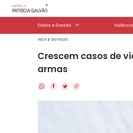
Dados e Dossiês
Violênci
INÍCIO
DESTAQUES
Crescem casos de vio
armas
f