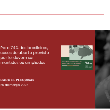
Para 74% dos brasileiros,
30% 
casos de aborto previsto
fora
UISAS
por lei devem ser
mort
mantidos ou ampliados
uma 
tenta
DADOS E PESQUISAS
DADO
25 de março, 2022
23 de