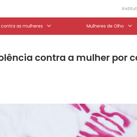
Institu
a contra as mulheres
Mulheres de Olho
lência contra a mulher por c