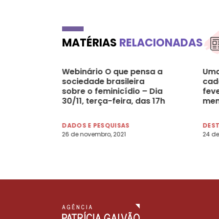
MATÉRIAS
RELACIONADAS
Webinário O que pensa a
Uma
sociedade brasileira
cad
sobre o feminicídio – Dia
feve
30/11, terça-feira, das 17h
men
às 18h30
Rio
DADOS E PESQUISAS
DES
26 de novembro, 2021
24 de