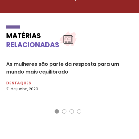
MATÉRIAS
RELACIONADAS
As mulheres são parte da resposta para um
Da
r
mundo mais equilibrado
co
DESTAQUES
DE
21 de junho, 2020
1 d