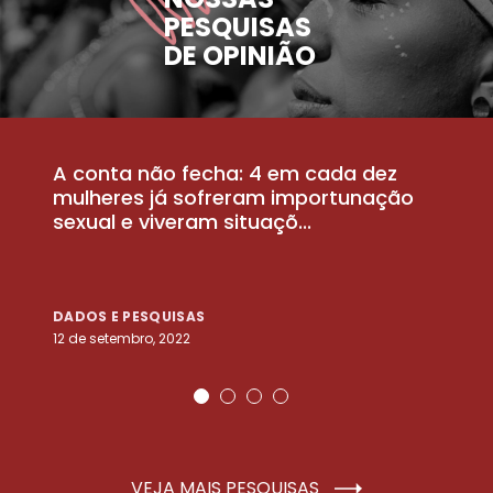
PESQUISAS
DE OPINIÃO
A conta não fecha: 4 em cada dez
P
la
mulheres já sofreram importunação
a
sexual e viveram situaçõ...
m
DADOS E PESQUISAS
D
12 de setembro, 2022
25
VEJA MAIS PESQUISAS