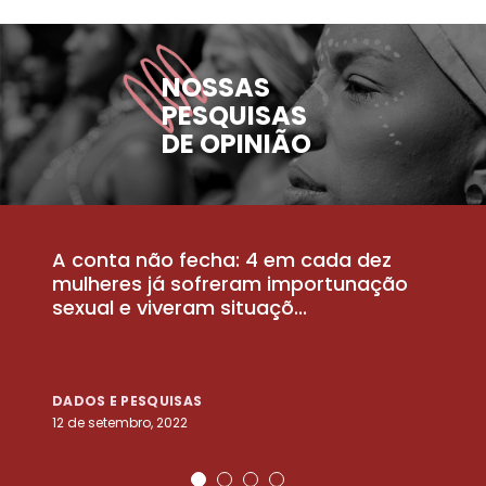
NOSSAS
PESQUISAS
DE OPINIÃO
A conta não fecha: 4 em cada dez
P
la
mulheres já sofreram importunação
a
sexual e viveram situaçõ...
m
DADOS E PESQUISAS
D
12 de setembro, 2022
25