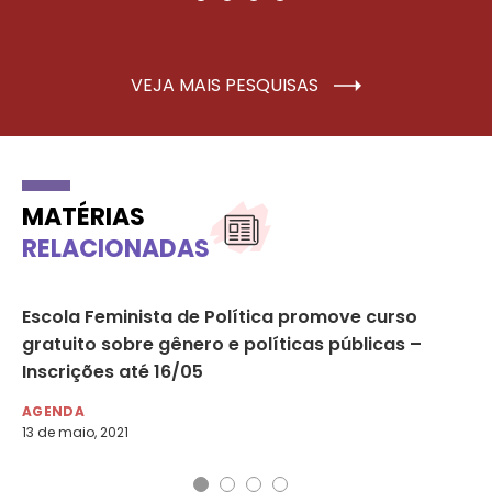
VEJA MAIS PESQUISAS
MATÉRIAS
RELACIONADAS
Escola Feminista de Política promove curso
Au
gratuito sobre gênero e políticas públicas –
pe
Inscrições até 16/05
da
AGENDA
AG
13 de maio, 2021
5 d