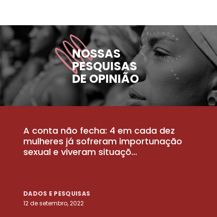
NOSSAS
PESQUISAS
DE OPINIÃO
A conta não fecha: 4 em cada dez
P
la
mulheres já sofreram importunação
a
sexual e viveram situaçõ...
m
DADOS E PESQUISAS
D
12 de setembro, 2022
25