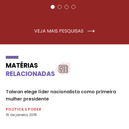
VEJA MAIS PESQUISAS
MATÉRIAS
RELACIONADAS
Taiwan elege líder nacionalista como primeira
“M
mulher presidente
Cu
Pa
POLÍTICA E PODER
16
16 de janeiro, 2016
AG