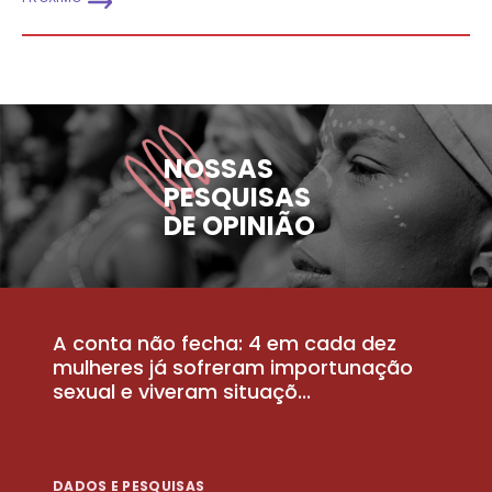
NOSSAS
PESQUISAS
DE OPINIÃO
A conta não fecha: 4 em cada dez
P
la
mulheres já sofreram importunação
a
sexual e viveram situaçõ...
m
DADOS E PESQUISAS
D