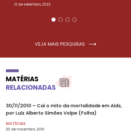
12 de setembro, 2022
25
VEJA MAIS PESQUISAS
MATÉRIAS
RELACIONADAS
30/11/2010 – Cai o mito da mortalidade em Aids,
Em
por Luiz Alberto Simões Volpe (Folha)
ca
NOTÍCIAS
DI
30 de novembro, 2010
22 