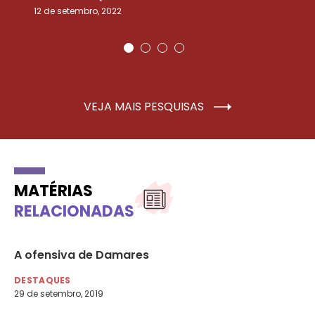
12 de setembro, 2022
25
VEJA MAIS PESQUISAS
MATÉRIAS
RELACIONADAS
o
A ofensiva de Damares
Di
pa
DESTAQUES
29 de setembro, 2019
DE
6 d