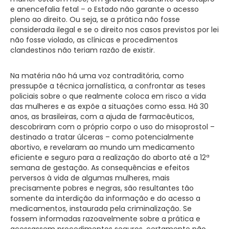
e anencefalia fetal – o Estado não garante o acesso
pleno ao direito. Ou seja, se a prática não fosse
considerada ilegal e se o direito nos casos previstos por lei
não fosse violado, as clínicas e procedimentos
clandestinos não teriam razão de existir.
Na matéria não há uma voz contraditória, como
pressupõe a técnica jornalística, a confrontar as teses
policiais sobre o que realmente coloca em risco a vida
das mulheres e as expõe a situações como essa. Há 30
anos, as brasileiras, com a ajuda de farmacêuticos,
descobriram com o próprio corpo o uso do misoprostol –
destinado a tratar úlceras – como potencialmente
abortivo, e revelaram ao mundo um medicamento
eficiente e seguro para a realização do aborto até a 12ª
semana de gestação. As consequências e efeitos
perversos à vida de algumas mulheres, mais
precisamente pobres e negras, são resultantes tão
somente da interdição da informação e do acesso a
medicamentos, instaurada pela criminalização. Se
fossem informadas razoavelmente sobre a prática e
acessassem procedimentos seguros, certamente não