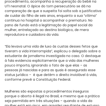
procedimento, acompanha a recuperação do bebê na
UTI neonatal. O ápice do tom persecutório se dá na
comparação de que a suspeita foi solta sob a justificativa
de cuidar do filho de seis anos, enquanto a sua “vítima”
continua no hospital a acompanhar o prematuro. No
pano de fundo está a legitimação do papel social da
mulher, entrelaçado ao destino biológico, de mera
reprodutora e cuidadora da vida.
“Ela levava uma vida de luxo às custas desses fetos que
tiveram a vida interrompida”, explicou o delegado sobre a
estudante de jornalismo investigada no caso. O destaque
à fala evidencia explicitamente que a vida das mulheres
pouco importa, ignorando o fato de que elas – as
pessoas já nascidas e para as quais é assegurado esse
status jurídico – é que detêm o direito inviolável à vida,
conforme prevê a Constituição Federal.
Mulheres são expostas a procedimentos inseguros
porque o aborto é ilegal no Brasil, e mesmo que a prática
seja permitida em três situações – quando a vida da
mulher está em risco, em gravidez resultante de estupro