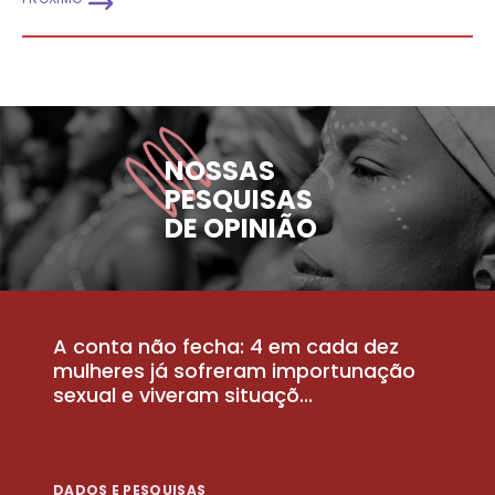
NOSSAS
PESQUISAS
DE OPINIÃO
A conta não fecha: 4 em cada dez
P
la
mulheres já sofreram importunação
a
sexual e viveram situaçõ...
m
DADOS E PESQUISAS
D